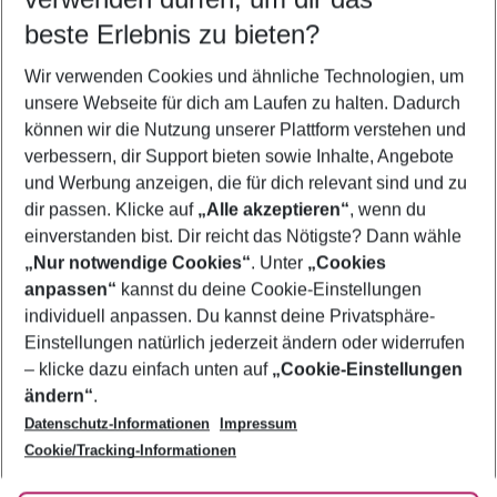
10.08.26
–
08.08.27
5-8 Nächte
beste Erlebnis zu bieten?
Wer wird verreisen
Wir verwenden Cookies und ähnliche Technologien, um
2 Erwachsene
Keine Kinder
unsere Webseite für dich am Laufen zu halten. Dadurch
können wir die Nutzung unserer Plattform verstehen und
Mehr Filter anzeigen
verbessern, dir Support bieten sowie Inhalte, Angebote
und Werbung anzeigen, die für dich relevant sind und zu
dir passen. Klicke auf
„Alle akzeptieren“
, wenn du
einverstanden bist. Dir reicht das Nötigste? Dann wähle
„Nur notwendige Cookies“
. Unter
„Cookies
anpassen“
kannst du deine Cookie-Einstellungen
Footer
Footer navigation
individuell anpassen. Du kannst deine Privatsphäre-
Über uns
Einstellungen natürlich jederzeit ändern oder widerrufen
AGB
– klicke dazu einfach unten auf
„Cookie-Einstellungen
Service & Hilfe
Bestpreisgarantie
ändern“
.
Datenschutz-Informationen
Impressum
Agenturbetreuung
Cookie-Einstellungen ändern
Folge uns
Barrierefreies Reisen
Cookie/Tracking-Informationen
Cookie-Richtlinie
Check-in
Datenschutz