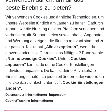
11.08.26
–
09.08.27
5-8 Nächte
beste Erlebnis zu bieten?
Wer wird verreisen
Wir verwenden Cookies und ähnliche Technologien, um
2 Erwachsene
Keine Kinder
unsere Webseite für dich am Laufen zu halten. Dadurch
können wir die Nutzung unserer Plattform verstehen und
Mehr Filter anzeigen
verbessern, dir Support bieten sowie Inhalte, Angebote
und Werbung anzeigen, die für dich relevant sind und zu
dir passen. Klicke auf
„Alle akzeptieren“
, wenn du
einverstanden bist. Dir reicht das Nötigste? Dann wähle
„Nur notwendige Cookies“
. Unter
„Cookies
anpassen“
kannst du deine Cookie-Einstellungen
Footer
Footer navigation
individuell anpassen. Du kannst deine Privatsphäre-
Über uns
Einstellungen natürlich jederzeit ändern oder widerrufen
AGB
– klicke dazu einfach unten auf
„Cookie-Einstellungen
Service & Hilfe
Bestpreisgarantie
ändern“
.
Datenschutz-Informationen
Impressum
Agenturbetreuung
Cookie-Einstellungen ändern
Folge uns
Barrierefreies Reisen
Cookie/Tracking-Informationen
Cookie-Richtlinie
Check-in
Datenschutz