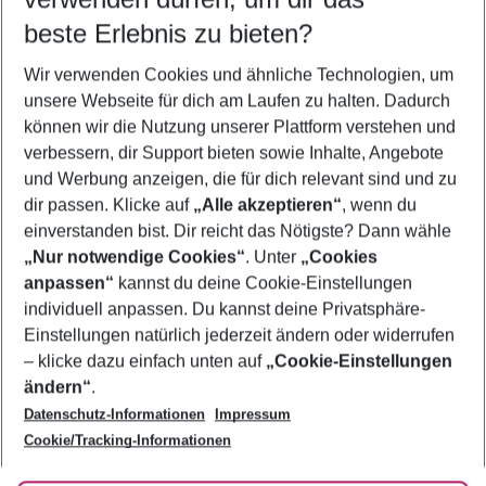
10.08.26
–
08.08.27
5-8 Nächte
beste Erlebnis zu bieten?
Wer wird verreisen
Wir verwenden Cookies und ähnliche Technologien, um
2 Erwachsene
Keine Kinder
unsere Webseite für dich am Laufen zu halten. Dadurch
können wir die Nutzung unserer Plattform verstehen und
Mehr Filter anzeigen
verbessern, dir Support bieten sowie Inhalte, Angebote
und Werbung anzeigen, die für dich relevant sind und zu
dir passen. Klicke auf
„Alle akzeptieren“
, wenn du
einverstanden bist. Dir reicht das Nötigste? Dann wähle
„Nur notwendige Cookies“
. Unter
„Cookies
anpassen“
kannst du deine Cookie-Einstellungen
Footer
Footer navigation
individuell anpassen. Du kannst deine Privatsphäre-
Über uns
Einstellungen natürlich jederzeit ändern oder widerrufen
AGB
– klicke dazu einfach unten auf
„Cookie-Einstellungen
Service & Hilfe
Bestpreisgarantie
ändern“
.
Datenschutz-Informationen
Impressum
Agenturbetreuung
Cookie-Einstellungen ändern
Folge uns
Barrierefreies Reisen
Cookie/Tracking-Informationen
Cookie-Richtlinie
Check-in
Datenschutz