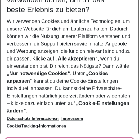
10.08.26
–
08.08.27
5-8 Nächte
beste Erlebnis zu bieten?
Wer wird verreisen
Wir verwenden Cookies und ähnliche Technologien, um
2 Erwachsene
Keine Kinder
unsere Webseite für dich am Laufen zu halten. Dadurch
können wir die Nutzung unserer Plattform verstehen und
Mehr Filter anzeigen
verbessern, dir Support bieten sowie Inhalte, Angebote
und Werbung anzeigen, die für dich relevant sind und zu
dir passen. Klicke auf
„Alle akzeptieren“
, wenn du
einverstanden bist. Dir reicht das Nötigste? Dann wähle
„Nur notwendige Cookies“
. Unter
„Cookies
anpassen“
kannst du deine Cookie-Einstellungen
Footer
Footer navigation
individuell anpassen. Du kannst deine Privatsphäre-
Über uns
Einstellungen natürlich jederzeit ändern oder widerrufen
AGB
– klicke dazu einfach unten auf
„Cookie-Einstellungen
Service & Hilfe
Bestpreisgarantie
ändern“
.
Datenschutz-Informationen
Impressum
Agenturbetreuung
Cookie-Einstellungen ändern
Folge uns
Barrierefreies Reisen
Cookie/Tracking-Informationen
Cookie-Richtlinie
Check-in
Datenschutz