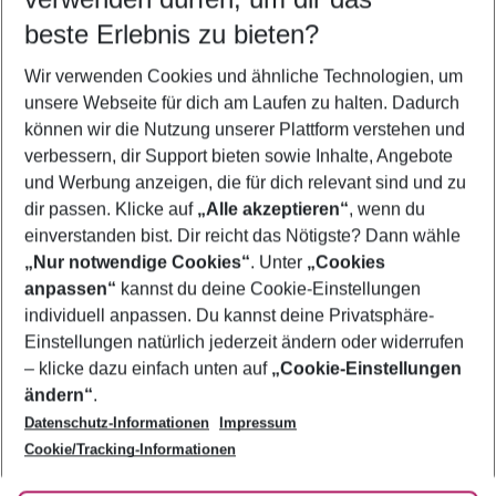
09.08.26
–
07.08.27
5-8 Nächte
beste Erlebnis zu bieten?
Wer wird verreisen
Wir verwenden Cookies und ähnliche Technologien, um
2 Erwachsene
Keine Kinder
unsere Webseite für dich am Laufen zu halten. Dadurch
können wir die Nutzung unserer Plattform verstehen und
Mehr Filter anzeigen
verbessern, dir Support bieten sowie Inhalte, Angebote
und Werbung anzeigen, die für dich relevant sind und zu
dir passen. Klicke auf
„Alle akzeptieren“
, wenn du
einverstanden bist. Dir reicht das Nötigste? Dann wähle
„Nur notwendige Cookies“
. Unter
„Cookies
anpassen“
kannst du deine Cookie-Einstellungen
Footer
Footer navigation
individuell anpassen. Du kannst deine Privatsphäre-
Über uns
Einstellungen natürlich jederzeit ändern oder widerrufen
AGB
– klicke dazu einfach unten auf
„Cookie-Einstellungen
Service & Hilfe
Bestpreisgarantie
ändern“
.
Datenschutz-Informationen
Impressum
Agenturbetreuung
Cookie-Einstellungen ändern
Folge uns
Barrierefreies Reisen
Cookie/Tracking-Informationen
Cookie-Richtlinie
Check-in
Datenschutz