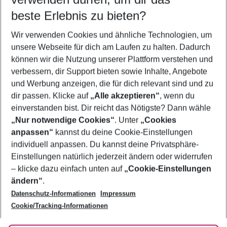
10.08.26
–
08.08.27
5-8 Nächte
beste Erlebnis zu bieten?
Wer wird verreisen
Wir verwenden Cookies und ähnliche Technologien, um
2 Erwachsene
Keine Kinder
unsere Webseite für dich am Laufen zu halten. Dadurch
können wir die Nutzung unserer Plattform verstehen und
Mehr Filter anzeigen
verbessern, dir Support bieten sowie Inhalte, Angebote
und Werbung anzeigen, die für dich relevant sind und zu
dir passen. Klicke auf
„Alle akzeptieren“
, wenn du
einverstanden bist. Dir reicht das Nötigste? Dann wähle
„Nur notwendige Cookies“
. Unter
„Cookies
anpassen“
kannst du deine Cookie-Einstellungen
Footer
Footer navigation
individuell anpassen. Du kannst deine Privatsphäre-
Über uns
Einstellungen natürlich jederzeit ändern oder widerrufen
AGB
– klicke dazu einfach unten auf
„Cookie-Einstellungen
Service & Hilfe
Bestpreisgarantie
ändern“
.
Datenschutz-Informationen
Impressum
Agenturbetreuung
Cookie-Einstellungen ändern
Folge uns
Barrierefreies Reisen
Cookie/Tracking-Informationen
Cookie-Richtlinie
Check-in
Datenschutz