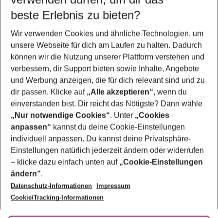
09.08.26
–
07.08.27
5-8 Nächte
beste Erlebnis zu bieten?
Wer wird verreisen
Wir verwenden Cookies und ähnliche Technologien, um
2 Erwachsene
Keine Kinder
unsere Webseite für dich am Laufen zu halten. Dadurch
können wir die Nutzung unserer Plattform verstehen und
Mehr Filter anzeigen
verbessern, dir Support bieten sowie Inhalte, Angebote
und Werbung anzeigen, die für dich relevant sind und zu
dir passen. Klicke auf
„Alle akzeptieren“
, wenn du
einverstanden bist. Dir reicht das Nötigste? Dann wähle
„Nur notwendige Cookies“
. Unter
„Cookies
anpassen“
kannst du deine Cookie-Einstellungen
Footer
Footer navigation
individuell anpassen. Du kannst deine Privatsphäre-
Über uns
Einstellungen natürlich jederzeit ändern oder widerrufen
AGB
– klicke dazu einfach unten auf
„Cookie-Einstellungen
Service & Hilfe
Bestpreisgarantie
ändern“
.
Datenschutz-Informationen
Impressum
Agenturbetreuung
Cookie-Einstellungen ändern
Folge uns
Barrierefreies Reisen
Cookie/Tracking-Informationen
Cookie-Richtlinie
Check-in
Datenschutz