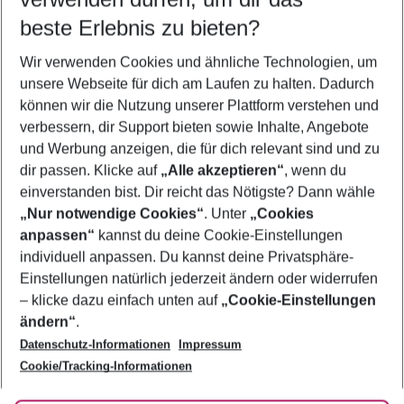
10.08.26
–
08.08.27
5-8 Nächte
beste Erlebnis zu bieten?
Wer wird verreisen
Wir verwenden Cookies und ähnliche Technologien, um
2 Erwachsene
Keine Kinder
unsere Webseite für dich am Laufen zu halten. Dadurch
können wir die Nutzung unserer Plattform verstehen und
Mehr Filter anzeigen
verbessern, dir Support bieten sowie Inhalte, Angebote
und Werbung anzeigen, die für dich relevant sind und zu
dir passen. Klicke auf
„Alle akzeptieren“
, wenn du
einverstanden bist. Dir reicht das Nötigste? Dann wähle
„Nur notwendige Cookies“
. Unter
„Cookies
anpassen“
kannst du deine Cookie-Einstellungen
Footer
Footer navigation
individuell anpassen. Du kannst deine Privatsphäre-
Über uns
Einstellungen natürlich jederzeit ändern oder widerrufen
AGB
– klicke dazu einfach unten auf
„Cookie-Einstellungen
Service & Hilfe
Bestpreisgarantie
ändern“
.
Datenschutz-Informationen
Impressum
Agenturbetreuung
Cookie-Einstellungen ändern
Folge uns
Barrierefreies Reisen
Cookie/Tracking-Informationen
Cookie-Richtlinie
Check-in
Datenschutz