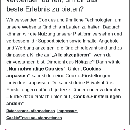
11.08.26
–
09.08.27
5-8 Nächte
beste Erlebnis zu bieten?
Wer wird verreisen
Wir verwenden Cookies und ähnliche Technologien, um
2 Erwachsene
Keine Kinder
unsere Webseite für dich am Laufen zu halten. Dadurch
können wir die Nutzung unserer Plattform verstehen und
Mehr Filter anzeigen
verbessern, dir Support bieten sowie Inhalte, Angebote
und Werbung anzeigen, die für dich relevant sind und zu
dir passen. Klicke auf
„Alle akzeptieren“
, wenn du
einverstanden bist. Dir reicht das Nötigste? Dann wähle
„Nur notwendige Cookies“
. Unter
„Cookies
anpassen“
kannst du deine Cookie-Einstellungen
Footer
Footer navigation
individuell anpassen. Du kannst deine Privatsphäre-
Über uns
Einstellungen natürlich jederzeit ändern oder widerrufen
AGB
– klicke dazu einfach unten auf
„Cookie-Einstellungen
Service & Hilfe
Bestpreisgarantie
ändern“
.
Datenschutz-Informationen
Impressum
Agenturbetreuung
Cookie-Einstellungen ändern
Folge uns
Barrierefreies Reisen
Cookie/Tracking-Informationen
Cookie-Richtlinie
Check-in
Datenschutz