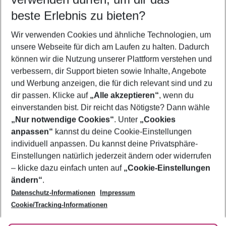
11.08.26
–
09.08.27
5-8 Nächte
beste Erlebnis zu bieten?
Wer wird verreisen
Wir verwenden Cookies und ähnliche Technologien, um
2 Erwachsene
Keine Kinder
unsere Webseite für dich am Laufen zu halten. Dadurch
können wir die Nutzung unserer Plattform verstehen und
Mehr Filter anzeigen
verbessern, dir Support bieten sowie Inhalte, Angebote
und Werbung anzeigen, die für dich relevant sind und zu
dir passen. Klicke auf
„Alle akzeptieren“
, wenn du
einverstanden bist. Dir reicht das Nötigste? Dann wähle
„Nur notwendige Cookies“
. Unter
„Cookies
anpassen“
kannst du deine Cookie-Einstellungen
Footer
Footer navigation
individuell anpassen. Du kannst deine Privatsphäre-
Über uns
Einstellungen natürlich jederzeit ändern oder widerrufen
AGB
– klicke dazu einfach unten auf
„Cookie-Einstellungen
Service & Hilfe
Bestpreisgarantie
ändern“
.
Datenschutz-Informationen
Impressum
Agenturbetreuung
Cookie-Einstellungen ändern
Folge uns
Barrierefreies Reisen
Cookie/Tracking-Informationen
Cookie-Richtlinie
Check-in
Datenschutz