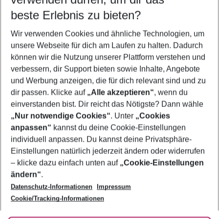
09.08.26
–
07.08.27
5-8 Nächte
beste Erlebnis zu bieten?
Wer wird verreisen
Wir verwenden Cookies und ähnliche Technologien, um
2 Erwachsene
Keine Kinder
unsere Webseite für dich am Laufen zu halten. Dadurch
können wir die Nutzung unserer Plattform verstehen und
Mehr Filter anzeigen
verbessern, dir Support bieten sowie Inhalte, Angebote
und Werbung anzeigen, die für dich relevant sind und zu
dir passen. Klicke auf
„Alle akzeptieren“
, wenn du
einverstanden bist. Dir reicht das Nötigste? Dann wähle
„Nur notwendige Cookies“
. Unter
„Cookies
anpassen“
kannst du deine Cookie-Einstellungen
Footer
Footer navigation
individuell anpassen. Du kannst deine Privatsphäre-
Über uns
Einstellungen natürlich jederzeit ändern oder widerrufen
AGB
– klicke dazu einfach unten auf
„Cookie-Einstellungen
Service & Hilfe
Bestpreisgarantie
ändern“
.
Datenschutz-Informationen
Impressum
Agenturbetreuung
Cookie-Einstellungen ändern
Folge uns
Barrierefreies Reisen
Cookie/Tracking-Informationen
Cookie-Richtlinie
Check-in
Datenschutz