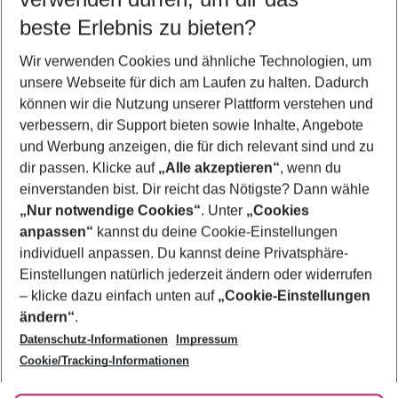
09.08.26
–
07.08.27
5-8 Nächte
beste Erlebnis zu bieten?
Wer wird verreisen
Wir verwenden Cookies und ähnliche Technologien, um
2 Erwachsene
Keine Kinder
unsere Webseite für dich am Laufen zu halten. Dadurch
können wir die Nutzung unserer Plattform verstehen und
Mehr Filter anzeigen
verbessern, dir Support bieten sowie Inhalte, Angebote
und Werbung anzeigen, die für dich relevant sind und zu
dir passen. Klicke auf
„Alle akzeptieren“
, wenn du
einverstanden bist. Dir reicht das Nötigste? Dann wähle
„Nur notwendige Cookies“
. Unter
„Cookies
anpassen“
kannst du deine Cookie-Einstellungen
Footer
Footer navigation
individuell anpassen. Du kannst deine Privatsphäre-
Über uns
Einstellungen natürlich jederzeit ändern oder widerrufen
AGB
– klicke dazu einfach unten auf
„Cookie-Einstellungen
Service & Hilfe
Bestpreisgarantie
ändern“
.
Datenschutz-Informationen
Impressum
Agenturbetreuung
Cookie-Einstellungen ändern
Folge uns
Barrierefreies Reisen
Cookie/Tracking-Informationen
Cookie-Richtlinie
Check-in
Datenschutz