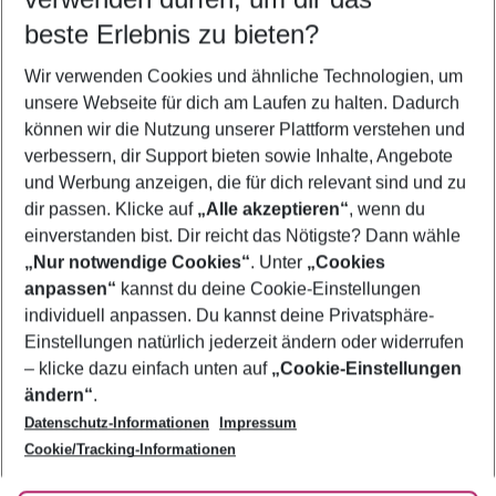
10.08.26
–
08.08.27
5-8 Nächte
beste Erlebnis zu bieten?
Wer wird verreisen
Wir verwenden Cookies und ähnliche Technologien, um
2 Erwachsene
Keine Kinder
unsere Webseite für dich am Laufen zu halten. Dadurch
können wir die Nutzung unserer Plattform verstehen und
Mehr Filter anzeigen
verbessern, dir Support bieten sowie Inhalte, Angebote
und Werbung anzeigen, die für dich relevant sind und zu
dir passen. Klicke auf
„Alle akzeptieren“
, wenn du
einverstanden bist. Dir reicht das Nötigste? Dann wähle
„Nur notwendige Cookies“
. Unter
„Cookies
anpassen“
kannst du deine Cookie-Einstellungen
Footer
Footer navigation
individuell anpassen. Du kannst deine Privatsphäre-
Über uns
Einstellungen natürlich jederzeit ändern oder widerrufen
AGB
– klicke dazu einfach unten auf
„Cookie-Einstellungen
Service & Hilfe
Bestpreisgarantie
ändern“
.
Datenschutz-Informationen
Impressum
Agenturbetreuung
Cookie-Einstellungen ändern
Folge uns
Barrierefreies Reisen
Cookie/Tracking-Informationen
Cookie-Richtlinie
Check-in
Datenschutz