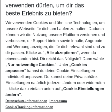
verwenden dürfen, um dir das
Wähle deinen Reisezeitraum
08.08.26
–
06.08.27
5-8 Nächte
beste Erlebnis zu bieten?
Wer wird verreisen
Wir verwenden Cookies und ähnliche Technologien, um
2 Erwachsene
Keine Kinder
unsere Webseite für dich am Laufen zu halten. Dadurch
können wir die Nutzung unserer Plattform verstehen und
Mehr Filter anzeigen
verbessern, dir Support bieten sowie Inhalte, Angebote
und Werbung anzeigen, die für dich relevant sind und zu
dir passen. Klicke auf
„Alle akzeptieren“
, wenn du
einverstanden bist. Dir reicht das Nötigste? Dann wähle
„Nur notwendige Cookies“
. Unter
„Cookies
anpassen“
kannst du deine Cookie-Einstellungen
Footer
Footer navigation
individuell anpassen. Du kannst deine Privatsphäre-
Über uns
Einstellungen natürlich jederzeit ändern oder widerrufen
AGB
– klicke dazu einfach unten auf
„Cookie-Einstellungen
Service & Hilfe
Bestpreisgarantie
ändern“
.
Datenschutz-Informationen
Impressum
Agenturbetreuung
Cookie-Einstellungen ändern
Folge uns
Barrierefreies Reisen
Cookie/Tracking-Informationen
Cookie-Richtlinie