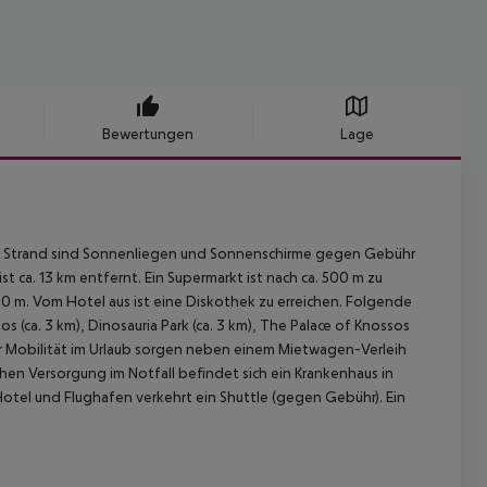
Bewertungen
Lage
Am Strand sind Sonnenliegen und Sonnenschirme gegen Gebühr
st ca. 13 km entfernt. Ein Supermarkt ist nach ca. 500 m zu
00 m. Vom Hotel aus ist eine Diskothek zu erreichen. Folgende
(ca. 3 km), Dinosauria Park (ca. 3 km), The Palace of Knossos
 Für Mobilität im Urlaub sorgen neben einem Mietwagen-Verleih
ichen Versorgung im Notfall befindet sich ein Krankenhaus in
Hotel und Flughafen verkehrt ein Shuttle (gegen Gebühr). Ein