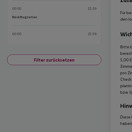
Zusä
00:00
23:59
Für be
Rückflugzeiten
Rückflugzeiten
den lo
Wich
00:00
23:59
Bitte 
berech
Filter zurücksetzen
5,00 E
Zimmer
pro Zi
Check-
planmä
bzw. S
Hinw
Diese 
haben,