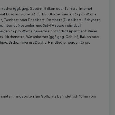
kocher (ggf. geg. Gebühr), Balkon oder Terrasse, Internet
er mit Dusche (Größe: 22 m²). Handtücher werden 3x pro Woche
 Twinbett oder Einzelbett, Extrabett (Zustellbett), Babybett
e, Internet (kostenlos) und Sat-TV sowie individuell
 werden 3x pro Woche gewechselt. Standard Apartment: Vierer
os), Kitchenette, Wasserkocher (ggf. geg. Gebühr), Balkon oder
maanlage. Badezimmer mit Dusche. Handtücher werden 3x pro
 akzeptieren
Anbietern) angeboten. Ein Golfplatz befindet sich 10 km vom