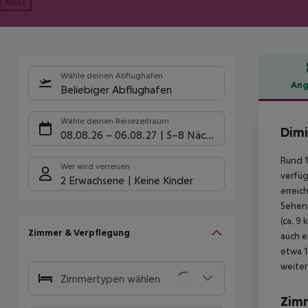
Next
Wähle deinen Abflughafen
Ang
Beliebiger Abflughafen
Hote
Wähle deinen Reisezeitraum
Dimi
08.08.26
–
06.08.27
5-8 Nächte
Rund 1
Wer wird verreisen
verfüg
2 Erwachsene
Keine Kinder
erreic
Sehens
(ca. 9
Zimmer & Verpflegung
auch e
etwa 1
weiter
Zimmertypen wählen
Zim