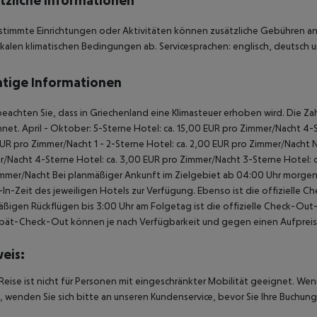
tzliche Informationen
stimmte Einrichtungen oder Aktivitäten können zusätzliche Gebühren anf
kalen klimatischen Bedingungen ab. Servicesprachen: englisch, deutsch un
tige Informationen
beachten Sie, dass in Griechenland eine Klimasteuer erhoben wird. Die Zah
net. April - Oktober: 5-Sterne Hotel: ca. 15,00 EUR pro Zimmer/Nacht 4-S
UR pro Zimmer/Nacht 1 - 2-Sterne Hotel: ca. 2,00 EUR pro Zimmer/Nacht 
/Nacht 4-Sterne Hotel: ca. 3,00 EUR pro Zimmer/Nacht 3-Sterne Hotel: ca
mmer/Nacht Bei planmäßiger Ankunft im Zielgebiet ab 04:00 Uhr morgens
In-Zeit des jeweiligen Hotels zur Verfügung. Ebenso ist die offizielle C
ßigen Rückflügen bis 3:00 Uhr am Folgetag ist die offizielle Check-Out
pät-Check-Out können je nach Verfügbarkeit und gegen einen Aufpreis
eis:
Reise ist nicht für Personen mit eingeschränkter Mobilität geeignet. We
 wenden Sie sich bitte an unseren Kundenservice, bevor Sie Ihre Buchung