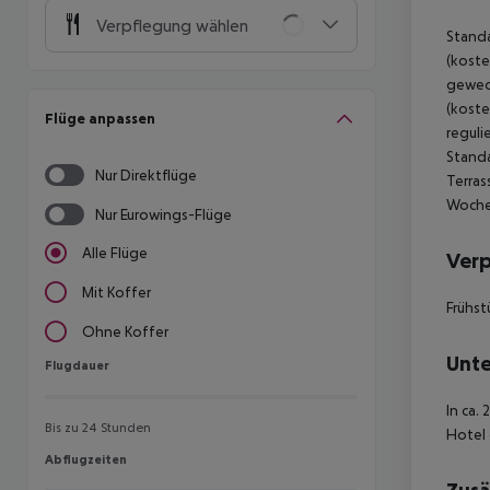
Verpflegung wählen
Standa
(koste
gewech
(koste
Flüge anpassen
reguli
Standa
Nur Direktflüge
Terras
Woche
Nur Eurowings-Flüge
Alle Flüge
Ver
Mit Koffer
Frühst
Ohne Koffer
Unte
Flugdauer
Flugdauer
In ca.
Bis zu 24 Stunden
Hotel 
Abflugzeiten
Abflugzeiten