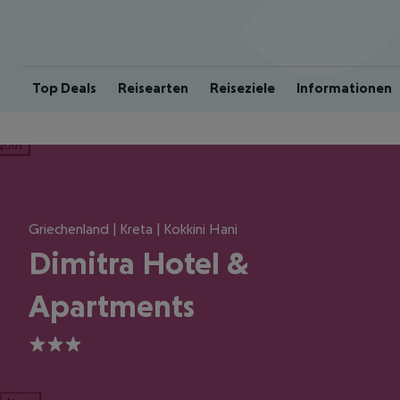
Top Deals
Reisearten
Reiseziele
Informationen
ious
Griechenland | Kreta | Kokkini Hani
Dimitra Hotel &
Apartments
3