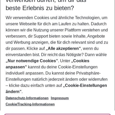
10.08.26
–
08.08.27
5-8 Nächte
beste Erlebnis zu bieten?
Wer wird verreisen
Wir verwenden Cookies und ähnliche Technologien, um
2 Erwachsene
Keine Kinder
unsere Webseite für dich am Laufen zu halten. Dadurch
können wir die Nutzung unserer Plattform verstehen und
Mehr Filter anzeigen
verbessern, dir Support bieten sowie Inhalte, Angebote
und Werbung anzeigen, die für dich relevant sind und zu
dir passen. Klicke auf
„Alle akzeptieren“
, wenn du
einverstanden bist. Dir reicht das Nötigste? Dann wähle
„Nur notwendige Cookies“
. Unter
„Cookies
anpassen“
kannst du deine Cookie-Einstellungen
Footer
Footer navigation
individuell anpassen. Du kannst deine Privatsphäre-
Über uns
Einstellungen natürlich jederzeit ändern oder widerrufen
AGB
– klicke dazu einfach unten auf
„Cookie-Einstellungen
Service & Hilfe
Bestpreisgarantie
ändern“
.
Datenschutz-Informationen
Impressum
Agenturbetreuung
Cookie-Einstellungen ändern
Folge uns
Barrierefreies Reisen
Cookie/Tracking-Informationen
Cookie-Richtlinie
Check-in
Datenschutz