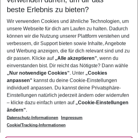
10.08.26
–
08.08.27
5-8 Nächte
beste Erlebnis zu bieten?
Wer wird verreisen
Wir verwenden Cookies und ähnliche Technologien, um
2 Erwachsene
Keine Kinder
unsere Webseite für dich am Laufen zu halten. Dadurch
können wir die Nutzung unserer Plattform verstehen und
Mehr Filter anzeigen
verbessern, dir Support bieten sowie Inhalte, Angebote
und Werbung anzeigen, die für dich relevant sind und zu
dir passen. Klicke auf
„Alle akzeptieren“
, wenn du
einverstanden bist. Dir reicht das Nötigste? Dann wähle
„Nur notwendige Cookies“
. Unter
„Cookies
anpassen“
kannst du deine Cookie-Einstellungen
Footer
Footer navigation
individuell anpassen. Du kannst deine Privatsphäre-
Über uns
Einstellungen natürlich jederzeit ändern oder widerrufen
AGB
– klicke dazu einfach unten auf
„Cookie-Einstellungen
Service & Hilfe
Bestpreisgarantie
ändern“
.
Datenschutz-Informationen
Impressum
Agenturbetreuung
Cookie-Einstellungen ändern
Folge uns
Barrierefreies Reisen
Cookie/Tracking-Informationen
Cookie-Richtlinie
Check-in
Datenschutz