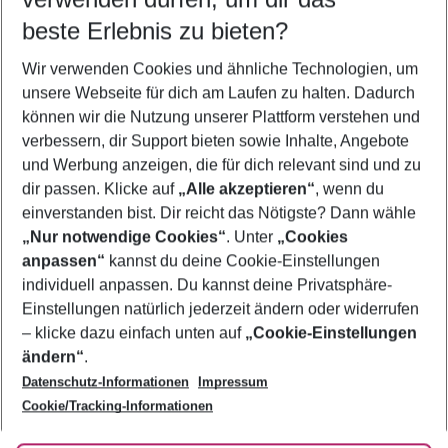
10.08.26
–
08.08.27
5-8 Nächte
beste Erlebnis zu bieten?
Wer wird verreisen
Wir verwenden Cookies und ähnliche Technologien, um
2 Erwachsene
Keine Kinder
unsere Webseite für dich am Laufen zu halten. Dadurch
können wir die Nutzung unserer Plattform verstehen und
Mehr Filter anzeigen
verbessern, dir Support bieten sowie Inhalte, Angebote
und Werbung anzeigen, die für dich relevant sind und zu
dir passen. Klicke auf
„Alle akzeptieren“
, wenn du
einverstanden bist. Dir reicht das Nötigste? Dann wähle
„Nur notwendige Cookies“
. Unter
„Cookies
anpassen“
kannst du deine Cookie-Einstellungen
Footer
Footer navigation
individuell anpassen. Du kannst deine Privatsphäre-
Über uns
Einstellungen natürlich jederzeit ändern oder widerrufen
AGB
– klicke dazu einfach unten auf
„Cookie-Einstellungen
Service & Hilfe
Bestpreisgarantie
ändern“
.
Datenschutz-Informationen
Impressum
Agenturbetreuung
Cookie-Einstellungen ändern
Folge uns
Barrierefreies Reisen
Cookie/Tracking-Informationen
Cookie-Richtlinie
Check-in
Datenschutz