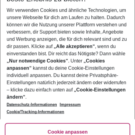
Wer wird verreisen
Wir verwenden Cookies und ähnliche Technologien, um
2 Erwachsene
Keine Kinder
unsere Webseite für dich am Laufen zu halten. Dadurch
können wir die Nutzung unserer Plattform verstehen und
Mehr Filter anzeigen
verbessern, dir Support bieten sowie Inhalte, Angebote
und Werbung anzeigen, die für dich relevant sind und zu
dir passen. Klicke auf
„Alle akzeptieren“
, wenn du
einverstanden bist. Dir reicht das Nötigste? Dann wähle
„Nur notwendige Cookies“
. Unter
„Cookies
anpassen“
kannst du deine Cookie-Einstellungen
Footer
Footer navigation
individuell anpassen. Du kannst deine Privatsphäre-
Über uns
Einstellungen natürlich jederzeit ändern oder widerrufen
AGB
– klicke dazu einfach unten auf
„Cookie-Einstellungen
Service & Hilfe
Bestpreisgarantie
ändern“
.
Datenschutz-Informationen
Impressum
Agenturbetreuung
Cookie-Einstellungen ändern
Folge uns
Barrierefreies Reisen
Cookie/Tracking-Informationen
Cookie-Richtlinie
Check-in
Datenschutz
FAQ
Fakten
Cookie anpassen
HanseMerkur Reiseversicherung
Flexibel buchen