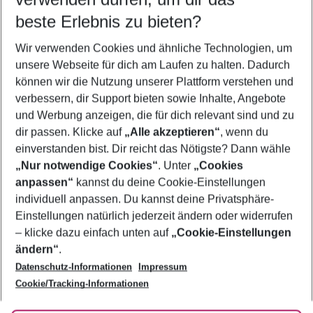
08.08.26
–
06.08.27
5-8 Nächte
beste Erlebnis zu bieten?
Wer wird verreisen
Wir verwenden Cookies und ähnliche Technologien, um
2 Erwachsene
Keine Kinder
unsere Webseite für dich am Laufen zu halten. Dadurch
können wir die Nutzung unserer Plattform verstehen und
Mehr Filter anzeigen
verbessern, dir Support bieten sowie Inhalte, Angebote
und Werbung anzeigen, die für dich relevant sind und zu
dir passen. Klicke auf
„Alle akzeptieren“
, wenn du
einverstanden bist. Dir reicht das Nötigste? Dann wähle
„Nur notwendige Cookies“
. Unter
„Cookies
anpassen“
kannst du deine Cookie-Einstellungen
Footer
Footer navigation
individuell anpassen. Du kannst deine Privatsphäre-
Über uns
Einstellungen natürlich jederzeit ändern oder widerrufen
AGB
– klicke dazu einfach unten auf
„Cookie-Einstellungen
Service & Hilfe
Bestpreisgarantie
ändern“
.
Datenschutz-Informationen
Impressum
Agenturbetreuung
Cookie-Einstellungen ändern
Folge uns
Barrierefreies Reisen
Cookie/Tracking-Informationen
Cookie-Richtlinie
Check-in
Datenschutz