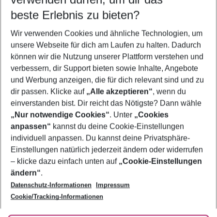
09.08.26
–
07.08.27
5-8 Nächte
beste Erlebnis zu bieten?
Wer wird verreisen
Wir verwenden Cookies und ähnliche Technologien, um
2 Erwachsene
Keine Kinder
unsere Webseite für dich am Laufen zu halten. Dadurch
können wir die Nutzung unserer Plattform verstehen und
Mehr Filter anzeigen
verbessern, dir Support bieten sowie Inhalte, Angebote
und Werbung anzeigen, die für dich relevant sind und zu
dir passen. Klicke auf
„Alle akzeptieren“
, wenn du
einverstanden bist. Dir reicht das Nötigste? Dann wähle
„Nur notwendige Cookies“
. Unter
„Cookies
anpassen“
kannst du deine Cookie-Einstellungen
Footer
Footer navigation
individuell anpassen. Du kannst deine Privatsphäre-
Über uns
Einstellungen natürlich jederzeit ändern oder widerrufen
AGB
– klicke dazu einfach unten auf
„Cookie-Einstellungen
Service & Hilfe
Bestpreisgarantie
ändern“
.
Datenschutz-Informationen
Impressum
Agenturbetreuung
Cookie-Einstellungen ändern
Folge uns
Barrierefreies Reisen
Cookie/Tracking-Informationen
Cookie-Richtlinie
Check-in
Datenschutz