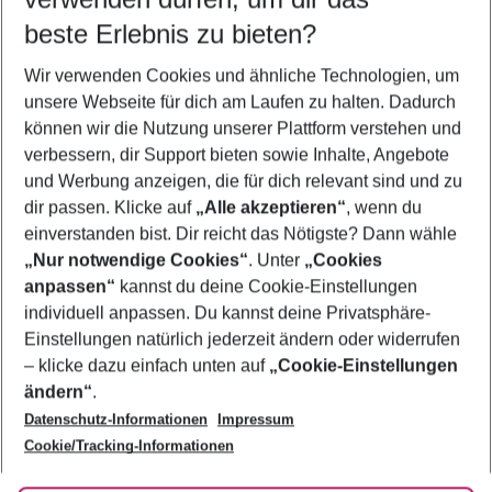
12.08.26
–
10.08.27
5-8 Nächte
beste Erlebnis zu bieten?
Wer wird verreisen
Wir verwenden Cookies und ähnliche Technologien, um
2 Erwachsene
Keine Kinder
unsere Webseite für dich am Laufen zu halten. Dadurch
können wir die Nutzung unserer Plattform verstehen und
Mehr Filter anzeigen
verbessern, dir Support bieten sowie Inhalte, Angebote
und Werbung anzeigen, die für dich relevant sind und zu
dir passen. Klicke auf
„Alle akzeptieren“
, wenn du
einverstanden bist. Dir reicht das Nötigste? Dann wähle
„Nur notwendige Cookies“
. Unter
„Cookies
anpassen“
kannst du deine Cookie-Einstellungen
Footer
Footer navigation
individuell anpassen. Du kannst deine Privatsphäre-
Über uns
Einstellungen natürlich jederzeit ändern oder widerrufen
AGB
– klicke dazu einfach unten auf
„Cookie-Einstellungen
Service & Hilfe
Bestpreisgarantie
ändern“
.
Datenschutz-Informationen
Impressum
Agenturbetreuung
Cookie-Einstellungen ändern
Folge uns
Barrierefreies Reisen
Cookie/Tracking-Informationen
Cookie-Richtlinie
Check-in
Datenschutz