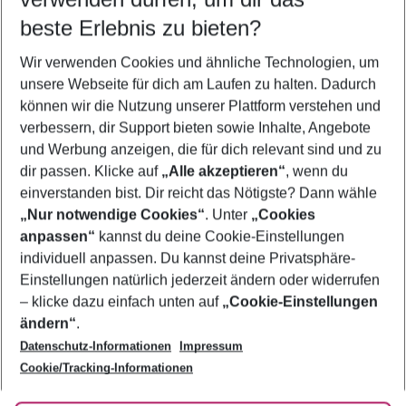
11.08.26
–
09.08.27
5-8 Nächte
beste Erlebnis zu bieten?
Wer wird verreisen
Wir verwenden Cookies und ähnliche Technologien, um
2 Erwachsene
Keine Kinder
unsere Webseite für dich am Laufen zu halten. Dadurch
können wir die Nutzung unserer Plattform verstehen und
Mehr Filter anzeigen
verbessern, dir Support bieten sowie Inhalte, Angebote
und Werbung anzeigen, die für dich relevant sind und zu
dir passen. Klicke auf
„Alle akzeptieren“
, wenn du
einverstanden bist. Dir reicht das Nötigste? Dann wähle
„Nur notwendige Cookies“
. Unter
„Cookies
anpassen“
kannst du deine Cookie-Einstellungen
Footer
Footer navigation
individuell anpassen. Du kannst deine Privatsphäre-
Über uns
Einstellungen natürlich jederzeit ändern oder widerrufen
AGB
– klicke dazu einfach unten auf
„Cookie-Einstellungen
Service & Hilfe
Bestpreisgarantie
ändern“
.
Datenschutz-Informationen
Impressum
Agenturbetreuung
Cookie-Einstellungen ändern
Folge uns
Barrierefreies Reisen
Cookie/Tracking-Informationen
Cookie-Richtlinie
Check-in
Datenschutz