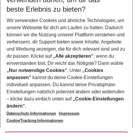
08.08.26
–
06.08.27
5-8 Nächte
beste Erlebnis zu bieten?
Wer wird verreisen
Wir verwenden Cookies und ähnliche Technologien, um
2 Erwachsene
Keine Kinder
unsere Webseite für dich am Laufen zu halten. Dadurch
können wir die Nutzung unserer Plattform verstehen und
Mehr Filter anzeigen
verbessern, dir Support bieten sowie Inhalte, Angebote
und Werbung anzeigen, die für dich relevant sind und zu
dir passen. Klicke auf
„Alle akzeptieren“
, wenn du
einverstanden bist. Dir reicht das Nötigste? Dann wähle
„Nur notwendige Cookies“
. Unter
„Cookies
anpassen“
kannst du deine Cookie-Einstellungen
Footer
Footer navigation
individuell anpassen. Du kannst deine Privatsphäre-
Über uns
Einstellungen natürlich jederzeit ändern oder widerrufen
AGB
– klicke dazu einfach unten auf
„Cookie-Einstellungen
Service & Hilfe
Bestpreisgarantie
ändern“
.
Datenschutz-Informationen
Impressum
Agenturbetreuung
Cookie-Einstellungen ändern
Folge uns
Barrierefreies Reisen
Cookie/Tracking-Informationen
Cookie-Richtlinie
Check-in
Datenschutz