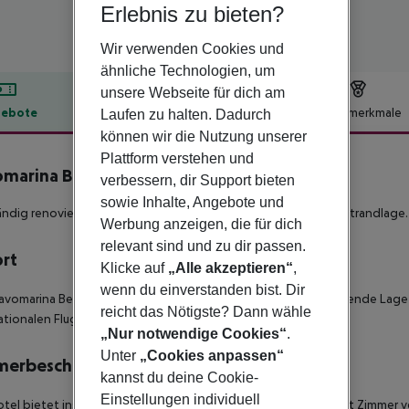
Erlebnis zu bieten?
Wir verwenden Cookies und
ähnliche Technologien, um
unsere Webseite für dich am
ebote
Hotelbeschreibung
Hotelmerkmale
Laufen zu halten. Dadurch
können wir die Nutzung unserer
lbeschreibung
Plattform verstehen und
marina Beach Hotel
verbessern, dir Support bieten
4
sowie Inhalte, Angebote und
ändig renoviert 4* -Sterne 'Adults-Only' (ab 17 Jahre) Hotel in Strandlage.
Werbung anzeigen, die für dich
relevant sind und zu dir passen.
ort
Klicke auf
„Alle akzeptieren“
,
wenn du einverstanden bist. Dir
avomarina Beach Hotel' bietet eine ländliche und atemberaubende Lage
reicht das Nötigste? Dann wähle
ationalen Flughafen Korfu entfernt.
„Nur notwendige Cookies“
.
Unter
„Cookies anpassen“
merbeschreibung
kannst du deine Cookie-
Einstellungen individuell
tel bietet insgesamt 88 modern und komfotabel eingerichtet Zimmer ver