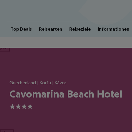
Top Deals
Reisearten
Reiseziele
Informationen
ious
Griechenland | Korfu | Kávos
Cavomarina Beach Hotel
4