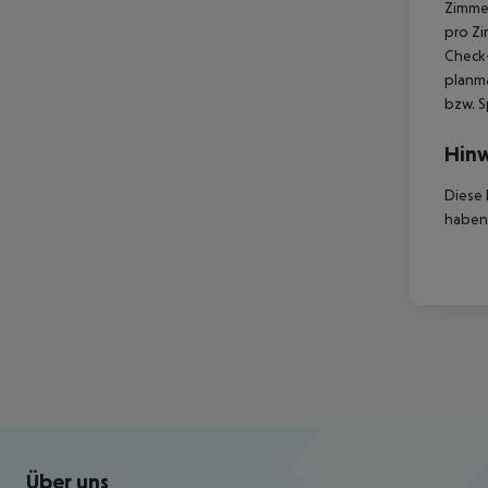
Zimme
pro Z
Check-
planmä
bzw. S
Hinw
Diese 
haben,
Footer
Footer navigation
Über uns