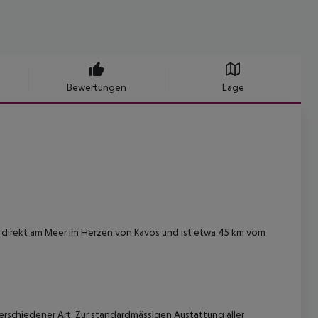
Bewertungen
Lage
 direkt am Meer im Herzen von Kavos und ist etwa 45 km vom
schiedener Art. Zur standardmässigen Austattung aller