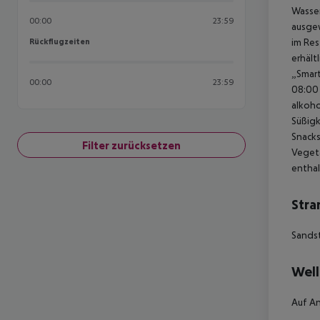
Wasser
00:00
23:59
ausgew
Rückflugzeiten
im Res
Rückflugzeiten
erhältl
„Smart
00:00
23:59
08:00 
alkoho
Süßigk
Snacks
Filter zurücksetzen
Vegeta
enthal
Stra
Sands
Well
Auf An