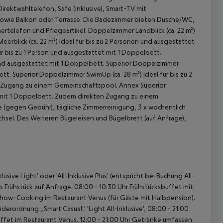
rektwahltelefon, Safe (inklusive), Smart-TV mit
sowie Balkon oder Terrasse. Die Badezimmer bieten Dusche/WC,
ertelefon und Pflegeartikel.
Doppelzimmer Landblick (ca. 22 m²)
erblick (ca. 22 m²)
Ideal für bis zu 2 Personen und ausgestattet
ür bis zu 1 Person und ausgestattet mit 1 Doppelbett.
und ausgestattet mit 1 Doppelbett.
Superior Doppelzimmer
ett.
Superior Doppelzimmer SwimUp (ca. 28 m²)
Ideal für bis zu 2
n Zugang zu einem Gemeinschaftspool.
Annex Superior
t mit 1 Doppelbett. Zudem direkten Zugang zu einem
e (gegen Gebühr), tägliche Zimmerreinigung, 3 x wöchentlich
sel. Des Weiteren Bügeleisen und Bügelbrett (auf Anfrage),
 akzeptieren
usive Light' oder 'All-Inklusive Plus' (entspricht bei Buchung All-
s Frühstück auf Anfrage.
08:00 - 10:30 Uhr Frühstücksbuffet mit
how-Cooking im Restaurant Venus (für Gäste mit Halbpension).
iderordnung „Smart Casual“.
'Light All-Inklusive', 08:00 - 21:00
ffet im Restaurant Venus.
12:00 - 21:00 Uhr Getränke umfassen