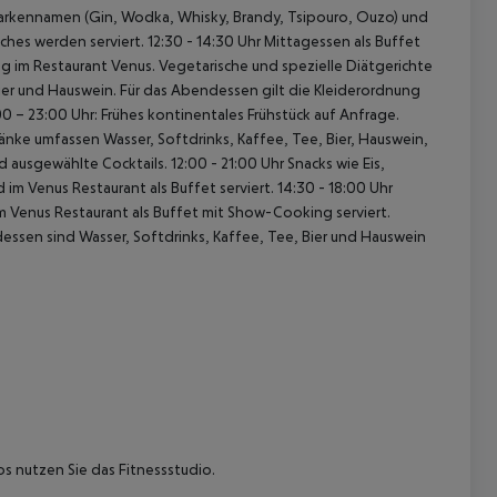
 Markennamen (Gin, Wodka, Whisky, Brandy, Tsipouro, Ouzo) und
ches werden serviert.
12:30 - 14:30 Uhr Mittagessen als Buffet
g im Restaurant Venus.
Vegetarische und spezielle Diätgerichte
ier und Hauswein.
Für das Abendessen gilt die Kleiderordnung
:00 – 23:00 Uhr:
Frühes kontinentales Frühstück auf Anfrage.
änke umfassen Wasser, Softdrinks, Kaffee, Tee, Bier, Hauswein,
d ausgewählte Cocktails.
12:00 - 21:00 Uhr Snacks wie Eis,
 im Venus Restaurant als Buffet serviert. 14:30 - 18:00 Uhr
m Venus Restaurant als Buffet mit Show-Cooking serviert.
sen sind Wasser, Softdrinks, Kaffee, Tee, Bier und Hauswein
 nutzen Sie das Fitnessstudio.