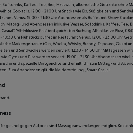
, Softdrinks, Kaffee, Tee, Bier, Hauswein, alkoholische Getränke ohne
ählte Cocktails.
12:00 - 21:00 Uhr Snacks wie Eis, Süßigkeiten und Sandwi
taurant Venus.
19:00 - 21:30 Uhr Abendessen als Buffet mit Show-Cookin
ich.
Mittag- und Abendessen inklusive Wasser, Softdrinks, Kaffee, Tee, B
 Casual“.
'All-Inklusive Plus' (entspricht bei Buchung All-Inklusive Plus), 08
- 10:30 Uhr Frühstücksbuffet im Restaurant Venus.
12:00 - 23:00 Uhr Getr
lische Markengetränke (Gin, Wodka, Whisky, Brandy, Tsipouro, Ouzo) un
eiten und Sandwiches werden serviert.
12:30 - 14:30 Uhr Mittagessen wird
 wie Gyros und Pita werden serviert.
19:00 - 21:30 Uhr Abendessen wird i
rische und spezielle Diätgerichte sind erhältlich.
Zum Mittag- und Abendes
ten.
Zum Abendessen gilt die Kleiderordnung „Smart Casual“.
nd
trand.
ness
frage und gegen Aufpreis sind Massageanwendungen möglich. Kostenlos