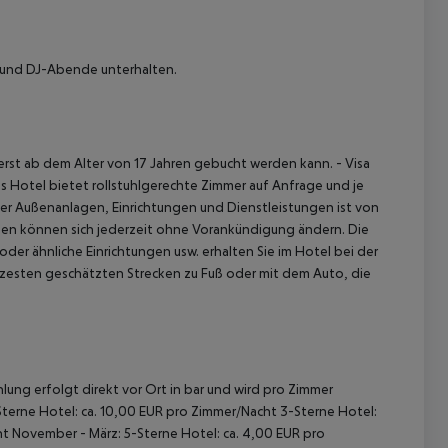
z und DJ-Abende unterhalten.
t erst ab dem Alter von 17 Jahren gebucht werden kann.
- Visa
s Hotel bietet rollstuhlgerechte Zimmer auf Anfrage und je
er Außenanlagen, Einrichtungen und Dienstleistungen ist von
en können sich jederzeit ohne Vorankündigung ändern. Die
er ähnliche Einrichtungen usw. erhalten Sie im Hotel bei der
rzesten geschätzten Strecken zu Fuß oder mit dem Auto, die
lung erfolgt direkt vor Ort in bar und wird pro Zimmer
terne Hotel: ca. 10,00 EUR pro Zimmer/Nacht
3-Sterne Hotel:
ht
November - März:
5-Sterne Hotel: ca. 4,00 EUR pro