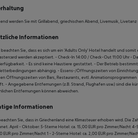
rhaltung
nd werden Sie mit Grillabend, griechischen Abend, Livemusik, Livetan
tzliche Informationen
e beachten Sie, dass es sich um ein 'Adults Only' Hotel handelt und somi
stercard werden akzeptiert.
- Check-In 14:00 / Check-Out 11:00 Uhr
- Da
erfügbarkeit.
- Es sind keine Haustiere gestattet.
- Der Betrieb bestimmt
etterbedingungen abhängig.
- Essens-/Öffnungszeiten von Einrichtung
len Öffnungszeiten von Bars, Restaurants, evtl. Animationsprogrammen od
ft.
- Angegebene Entfernungen (z.B. Strand, Flughafen usw.) sind die kü
chlichen Entfernungen können abweichen.
tige Informationen
beachten Sie, dass in Griechenland eine Klimasteuer erhoben wird. Die Zah
hnet.
April - Oktober:
5-Sterne Hotel: ca. 15,00 EUR pro Zimmer/Nacht
4-S
00 EUR pro Zimmer/Nacht
1 - 2-Sterne Hotel: ca. 2,00 EUR pro Zimmer/Nac