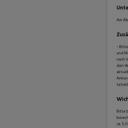
Unte
Am Abe
Zusä
- Bitt
und Ma
nach V
den W
aktuel
Ankun
tatsä
Wich
Bitte 
berec
ca. 5,