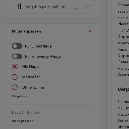
Zimmer
Verpflegung wählen
Satell
Haartr
Ideal 
mit 1 
Flüge anpassen
Doppel
Meerbl
Nur Direktflüge
Person
Doppel
Nur Eurowings-Flüge
Gemei
Alle Flüge
Handtu
Wäsche
Mit Koffer
Ohne Koffer
Ver
Flugdauer
Flugdauer
Sie bu
Inklusi
Bis zu 24 Stunden
Show-
Vegeta
Abflugzeiten
Abflugzeiten
Uhr:
Fr