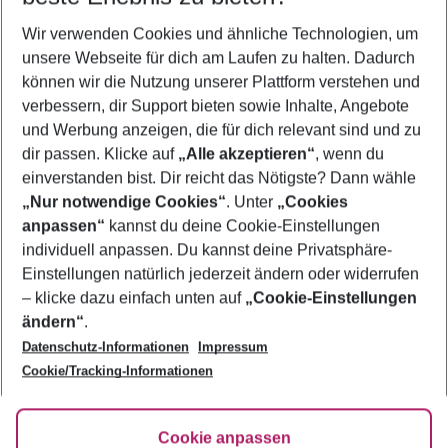
Wer wird verreisen
Wir verwenden Cookies und ähnliche Technologien, um
2 Erwachsene
Keine Kinder
unsere Webseite für dich am Laufen zu halten. Dadurch
können wir die Nutzung unserer Plattform verstehen und
Mehr Filter anzeigen
verbessern, dir Support bieten sowie Inhalte, Angebote
und Werbung anzeigen, die für dich relevant sind und zu
dir passen. Klicke auf
„Alle akzeptieren“
, wenn du
einverstanden bist. Dir reicht das Nötigste? Dann wähle
„Nur notwendige Cookies“
. Unter
„Cookies
anpassen“
kannst du deine Cookie-Einstellungen
Footer
Footer navigation
individuell anpassen. Du kannst deine Privatsphäre-
Über uns
Einstellungen natürlich jederzeit ändern oder widerrufen
AGB
– klicke dazu einfach unten auf
„Cookie-Einstellungen
Service & Hilfe
Bestpreisgarantie
ändern“
.
Datenschutz-Informationen
Impressum
Agenturbetreuung
Cookie-Einstellungen ändern
Folge uns
Barrierefreies Reisen
Cookie/Tracking-Informationen
Cookie-Richtlinie
Check-in
Datenschutz
FAQ
Fakten
Cookie anpassen
HanseMerkur Reiseversicherung
Flexibel buchen