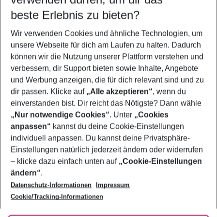
09.08.26
–
07.08.27
5-8 Nächte
beste Erlebnis zu bieten?
Wer wird verreisen
Wir verwenden Cookies und ähnliche Technologien, um
2 Erwachsene
Keine Kinder
unsere Webseite für dich am Laufen zu halten. Dadurch
können wir die Nutzung unserer Plattform verstehen und
Mehr Filter anzeigen
verbessern, dir Support bieten sowie Inhalte, Angebote
und Werbung anzeigen, die für dich relevant sind und zu
dir passen. Klicke auf
„Alle akzeptieren“
, wenn du
einverstanden bist. Dir reicht das Nötigste? Dann wähle
„Nur notwendige Cookies“
. Unter
„Cookies
anpassen“
kannst du deine Cookie-Einstellungen
Footer
Footer navigation
individuell anpassen. Du kannst deine Privatsphäre-
Über uns
Einstellungen natürlich jederzeit ändern oder widerrufen
AGB
– klicke dazu einfach unten auf
„Cookie-Einstellungen
Service & Hilfe
Bestpreisgarantie
ändern“
.
Datenschutz-Informationen
Impressum
Agenturbetreuung
Cookie-Einstellungen ändern
Folge uns
Barrierefreies Reisen
Cookie/Tracking-Informationen
Cookie-Richtlinie
Check-in
Datenschutz