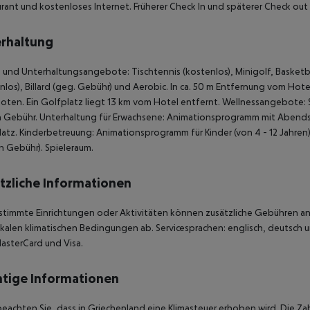
rant und kostenloses Internet. Früherer Check In und späterer Check out 
rhaltung
 und Unterhaltungsangebote: Tischtennis (kostenlos), Minigolf, Basketbal
nlos), Billard (geg. Gebühr) und Aerobic. In ca. 50 m Entfernung vom Hot
ten. Ein Golfplatz liegt 13 km vom Hotel entfernt. Wellnessangebote:
 Gebühr. Unterhaltung für Erwachsene: Animationsprogramm mit Abendsh
latz. Kinderbetreuung: Animationsprogramm für Kinder (von 4 - 12 Jahren),
 Gebühr). Spieleraum.
tzliche Informationen
stimmte Einrichtungen oder Aktivitäten können zusätzliche Gebühren anf
kalen klimatischen Bedingungen ab. Servicesprachen: englisch, deutsch u
asterCard und Visa.
tige Informationen
beachten Sie, dass in Griechenland eine Klimasteuer erhoben wird. Die Zah