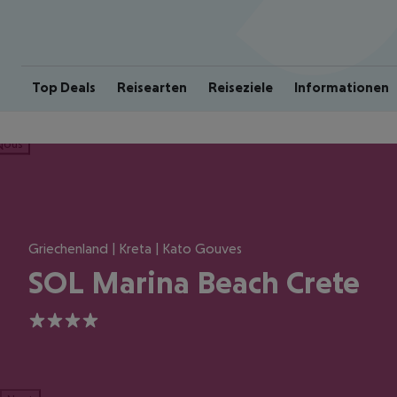
Top Deals
Reisearten
Reiseziele
Informationen
ious
Griechenland | Kreta | Kato Gouves
SOL Marina Beach Crete
4