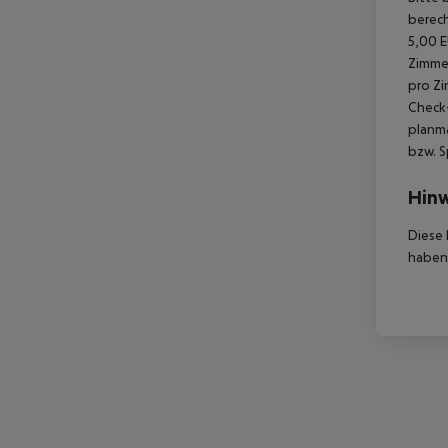
berech
5,00 E
Zimmer
pro Zi
Check-
planmä
bzw. S
Hinw
Diese 
haben,