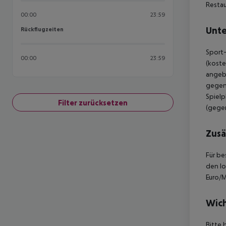
Restau
00:00
23:59
Unte
Rückflugzeiten
Rückflugzeiten
Sport-
00:00
23:59
(koste
angebo
gegen
Spielp
Filter zurücksetzen
(gegen
Zusä
Für be
den lo
Euro/M
Wich
Bitte 