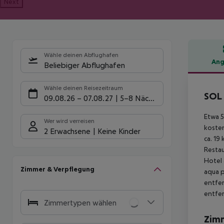
Next
Wähle deinen Abflughafen
Ang
Beliebiger Abflughafen
Hote
Wähle deinen Reisezeitraum
SOL 
09.08.26
–
07.08.27
5-8 Nächte
Etwa 5
Wer wird verreisen
kosten
2 Erwachsene
Keine Kinder
ca. 19
Restau
Hotel 
Zimmer & Verpflegung
aqua p
entfer
entfer
Zimmertypen wählen
Zim