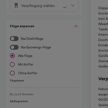
Verpflegung wählen
Doppel
(koste
(von A
(Meerb
Flüge anpassen
Twinbe
Intern
Nur Direktflüge
Dusche
Extrab
Nur Eurowings-Flüge
(koste
(Größe
Alle Flüge
Zimmer
Mit Koffer
Größe:
Ohne Koffer
Ver
Flugdauer
Flugdauer
Frühst
ausgew
Bis zu 24 Stunden
00:00 
Abflugzeiten
Abflugzeiten
Spätau