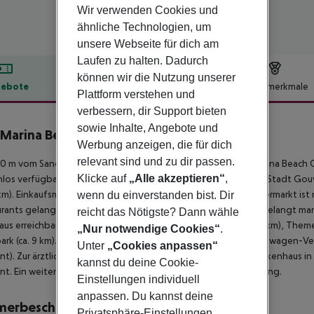
Wir verwenden Cookies und
ähnliche Technologien, um
unsere Webseite für dich am
Laufen zu halten. Dadurch
können wir die Nutzung unserer
ebote
Hotelbeschreibung
Hotelmerkmale
Plattform verstehen und
lbeschreibung
verbessern, dir Support bieten
sowie Inhalte, Angebote und
Marina Beach Crete
Werbung anzeigen, die für dich
4
relevant sind und zu dir passen.
0 m vom Sandstrand entfernt liegt das Hotel Sol by Melia Marina Beach
Klicke auf
„Alle akzeptieren“
,
los verfügbar. Zum touristischen Zentrum sind es ca. 2 km. Die Stadt Gouve
 km). Einkaufsmöglichkeiten liegen ca. 9 km vom Hotel, ein Supermarkt ist 
wenn du einverstanden bist. Dir
rants gelangt man nach rund 100 m. Zur nächsten Diskothek gelangt ma
reicht das Nötigste? Dann wähle
aus erreichbar: Creta Aquarium (ca. 2 km), Dynosavria Park (ca. 2 km), Them
„Nur notwendige Cookies“
.
ark (ca. 9 km). Für Mobilität im Urlaub sorgen neben einem Mietwagen-Verl
Unter
„Cookies anpassen“
nt). Zur ärztlichen Versorgung im Notfall befindet sich ein Krankenhaus in
kannst du deine Cookie-
nt. Ein weiterer Flughafen (CHQ) liegt in etwa 163 km Entfernung.
Einstellungen individuell
anpassen. Du kannst deine
merbeschreibung
Privatsphäre-Einstellungen