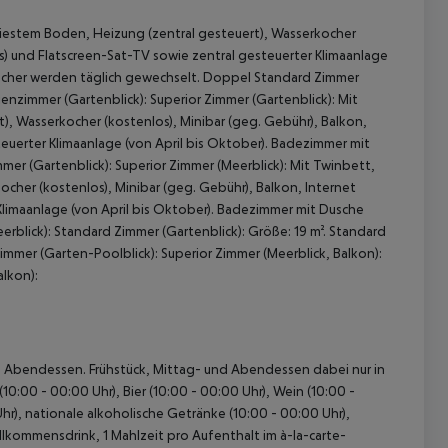
liestem Boden, Heizung (zentral gesteuert), Wasserkocher
os) und Flatscreen-Sat-TV sowie zentral gesteuerter Klimaanlage
tücher werden täglich gewechselt. Doppel Standard Zimmer
ienzimmer (Gartenblick): Superior Zimmer (Gartenblick): Mit
), Wasserkocher (kostenlos), Minibar (geg. Gebühr), Balkon,
teuerter Klimaanlage (von April bis Oktober). Badezimmer mit
mer (Gartenblick): Superior Zimmer (Meerblick): Mit Twinbett,
cher (kostenlos), Minibar (geg. Gebühr), Balkon, Internet
 Klimaanlage (von April bis Oktober). Badezimmer mit Dusche
erblick): Standard Zimmer (Gartenblick): Größe: 19 m². Standard
 akzeptieren
zimmer (Garten-Poolblick): Superior Zimmer (Meerblick, Balkon):
alkon):
 und Abendessen. Frühstück, Mittag- und Abendessen dabei nur in
0:00 - 00:00 Uhr), Bier (10:00 - 00:00 Uhr), Wein (10:00 -
hr), nationale alkoholische Getränke (10:00 - 00:00 Uhr),
Willkommensdrink, 1 Mahlzeit pro Aufenthalt im à-la-carte-