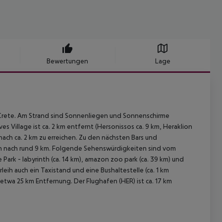
Bewertungen
Lage
 Crete. Am Strand sind Sonnenliegen und Sonnenschirme
s Village ist ca. 2 km entfernt (Hersonissos ca. 9 km, Heraklion
nach ca. 2 km zu erreichen. Zu den nächsten Bars und
n nach rund 9 km. Folgende Sehenswürdigkeiten sind vom
e Park - labyrinth (ca. 14 km), amazon zoo park (ca. 39 km) und
eih auch ein Taxistand und eine Bushaltestelle (ca. 1 km
 etwa 25 km Entfernung. Der Flughafen (HER) ist ca. 17 km