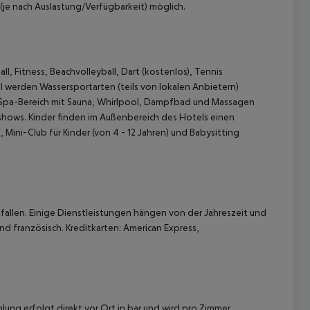
(je nach Auslastung/Verfügbarkeit) möglich.
l, Fitness, Beachvolleyball, Dart (kostenlos), Tennis
el werden Wassersportarten (teils von lokalen Anbietern)
 Spa-Bereich mit Sauna, Whirlpool, Dampfbad und Massagen
ows. Kinder finden im Außenbereich des Hotels einen
 Mini-Club für Kinder (von 4 - 12 Jahren) und Babysitting
allen. Einige Dienstleistungen hängen von der Jahreszeit und
nd französisch. Kreditkarten: American Express,
lung erfolgt direkt vor Ort in bar und wird pro Zimmer