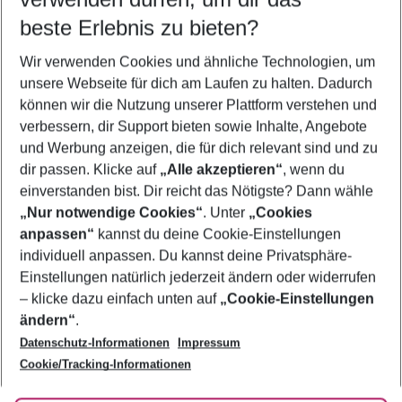
09.08.26
–
07.08.27
5-8 Nächte
beste Erlebnis zu bieten?
Wer wird verreisen
Wir verwenden Cookies und ähnliche Technologien, um
2 Erwachsene
Keine Kinder
unsere Webseite für dich am Laufen zu halten. Dadurch
können wir die Nutzung unserer Plattform verstehen und
Mehr Filter anzeigen
verbessern, dir Support bieten sowie Inhalte, Angebote
und Werbung anzeigen, die für dich relevant sind und zu
dir passen. Klicke auf
„Alle akzeptieren“
, wenn du
einverstanden bist. Dir reicht das Nötigste? Dann wähle
„Nur notwendige Cookies“
. Unter
„Cookies
anpassen“
kannst du deine Cookie-Einstellungen
Footer
Footer navigation
individuell anpassen. Du kannst deine Privatsphäre-
Über uns
Einstellungen natürlich jederzeit ändern oder widerrufen
AGB
– klicke dazu einfach unten auf
„Cookie-Einstellungen
Service & Hilfe
Bestpreisgarantie
ändern“
.
Datenschutz-Informationen
Impressum
Agenturbetreuung
Cookie-Einstellungen ändern
Folge uns
Barrierefreies Reisen
Cookie/Tracking-Informationen
Cookie-Richtlinie
Check-in
Datenschutz