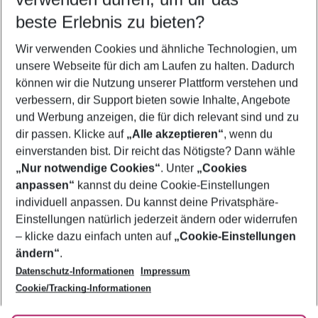
11.08.26
–
09.08.27
5-8 Nächte
beste Erlebnis zu bieten?
Wer wird verreisen
Wir verwenden Cookies und ähnliche Technologien, um
2 Erwachsene
Keine Kinder
unsere Webseite für dich am Laufen zu halten. Dadurch
können wir die Nutzung unserer Plattform verstehen und
Mehr Filter anzeigen
verbessern, dir Support bieten sowie Inhalte, Angebote
und Werbung anzeigen, die für dich relevant sind und zu
dir passen. Klicke auf
„Alle akzeptieren“
, wenn du
einverstanden bist. Dir reicht das Nötigste? Dann wähle
„Nur notwendige Cookies“
. Unter
„Cookies
anpassen“
kannst du deine Cookie-Einstellungen
Footer
Footer navigation
individuell anpassen. Du kannst deine Privatsphäre-
Über uns
Einstellungen natürlich jederzeit ändern oder widerrufen
AGB
– klicke dazu einfach unten auf
„Cookie-Einstellungen
Service & Hilfe
Bestpreisgarantie
ändern“
.
Datenschutz-Informationen
Impressum
Agenturbetreuung
Cookie-Einstellungen ändern
Folge uns
Barrierefreies Reisen
Cookie/Tracking-Informationen
Cookie-Richtlinie
Check-in
Datenschutz