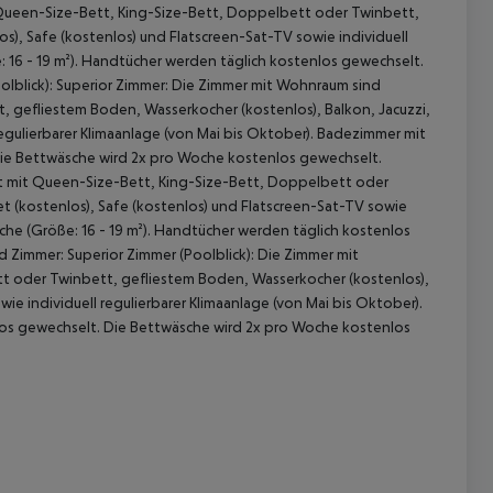
 Queen-Size-Bett, King-Size-Bett, Doppelbett oder Twinbett,
os), Safe (kostenlos) und Flatscreen-Sat-TV sowie individuell
: 16 - 19 m²). Handtücher werden täglich kostenlos gewechselt.
lblick): Superior Zimmer: Die Zimmer mit Wohnraum sind
 gefliestem Boden, Wasserkocher (kostenlos), Balkon, Jacuzzi,
regulierbarer Klimaanlage (von Mai bis Oktober). Badezimmer mit
 Die Bettwäsche wird 2x pro Woche kostenlos gewechselt.
t mit Queen-Size-Bett, King-Size-Bett, Doppelbett oder
et (kostenlos), Safe (kostenlos) und Flatscreen-Sat-TV sowie
sche (Größe: 16 - 19 m²). Handtücher werden täglich kostenlos
 akzeptieren
Zimmer: Superior Zimmer (Poolblick): Die Zimmer mit
t oder Twinbett, gefliestem Boden, Wasserkocher (kostenlos),
wie individuell regulierbarer Klimaanlage (von Mai bis Oktober).
los gewechselt. Die Bettwäsche wird 2x pro Woche kostenlos