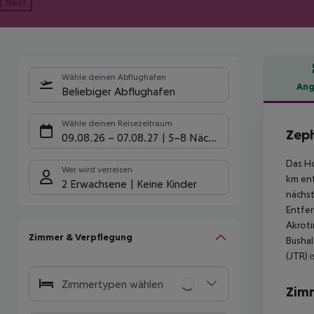
Next
Wähle deinen Abflughafen
Ang
Beliebiger Abflughafen
Hote
Wähle deinen Reisezeitraum
Zeph
09.08.26
–
07.08.27
5-8 Nächte
Das Ho
Wer wird verreisen
km ent
2 Erwachsene
Keine Kinder
nächst
Entfer
Akroti
Zimmer & Verpflegung
Bushal
(JTR) 
Zimmertypen wählen
Zim