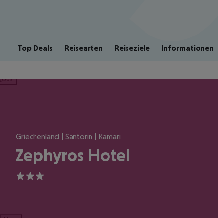
Top Deals
Reisearten
Reiseziele
Informationen
ious
Griechenland | Santorin | Kamari
Zephyros Hotel
3