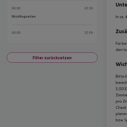
Unte
00:00
23:59
Rückflugzeiten
In ca.
Rückflugzeiten
Zusä
00:00
23:59
Für be
den lo
Filter zurücksetzen
Wich
Bitte 
berech
5,00 E
Zimmer
pro Zi
Check-
planmä
bzw. S