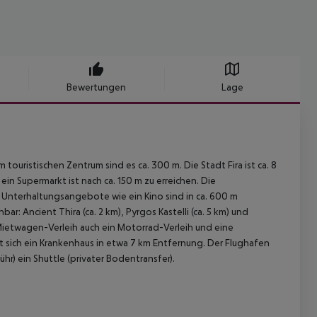
Bewertungen
Lage
ouristischen Zentrum sind es ca. 300 m. Die Stadt Fira ist ca. 8
in Supermarkt ist nach ca. 150 m zu erreichen. Die
. Unterhaltungsangebote wie ein Kino sind in ca. 600 m
: Ancient Thira (ca. 2 km), Pyrgos Kastelli (ca. 5 km) und
 Mietwagen-Verleih auch ein Motorrad-Verleih und eine
det sich ein Krankenhaus in etwa 7 km Entfernung. Der Flughafen
r) ein Shuttle (privater Bodentransfer).