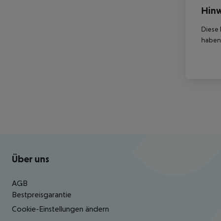
Hinw
Diese 
haben,
Footer
Footer navigation
Über uns
AGB
Bestpreisgarantie
Cookie-Einstellungen ändern