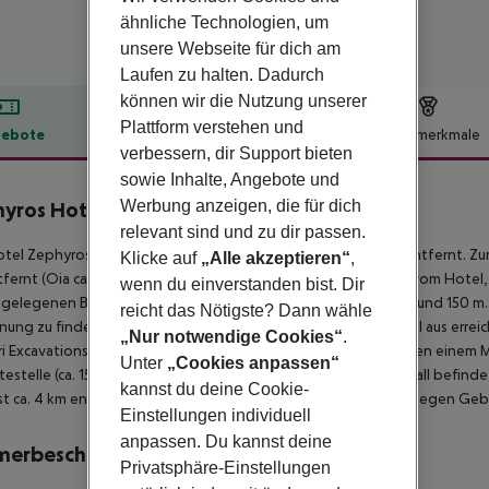
ähnliche Technologien, um
unsere Webseite für dich am
Laufen zu halten. Dadurch
können wir die Nutzung unserer
Plattform verstehen und
ebote
Hotelbeschreibung
Hotelmerkmale
verbessern, dir Support bieten
lbeschreibung
sowie Inhalte, Angebote und
Werbung anzeigen, die für dich
yros Hotel
3
relevant sind und zu dir passen.
tel Zephyros Hotel befindet sich ca. 300 m vom Kiesstrand entfernt. Zum t
Klicke auf
„Alle akzeptieren“
,
fernt (Oia ca. 19 km). Einkaufsmöglichkeiten liegen ca. 300 m vom Hotel, e
wenn du einverstanden bist. Dir
gelegenen Bars und Restaurants erreichen Sie ebenfalls nach rund 150 m
reicht das Nötigste? Dann wähle
nung zu finden. Folgende Sehenswürdigkeiten sind vom Hotel aus erreichbar
„Nur notwendige Cookies“
.
ri Excavations & Red Beach. Für Mobilität im Urlaub sorgen neben einem
Unter
„Cookies anpassen“
testelle (ca. 150 m entfernt). Zur ärztlichen Versorgung im Notfall befin
kannst du deine Cookie-
ist ca. 4 km entfernt. Zwischen Hotel und Flughafen verkehrt (gegen Gebüh
Einstellungen individuell
anpassen. Du kannst deine
merbeschreibung
Privatsphäre-Einstellungen