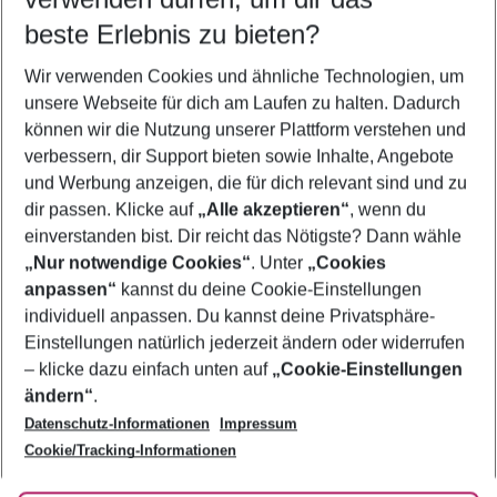
09.08.26
–
07.08.27
5-8 Nächte
beste Erlebnis zu bieten?
Wer wird verreisen
Wir verwenden Cookies und ähnliche Technologien, um
2 Erwachsene
Keine Kinder
unsere Webseite für dich am Laufen zu halten. Dadurch
können wir die Nutzung unserer Plattform verstehen und
Mehr Filter anzeigen
verbessern, dir Support bieten sowie Inhalte, Angebote
und Werbung anzeigen, die für dich relevant sind und zu
dir passen. Klicke auf
„Alle akzeptieren“
, wenn du
einverstanden bist. Dir reicht das Nötigste? Dann wähle
„Nur notwendige Cookies“
. Unter
„Cookies
anpassen“
kannst du deine Cookie-Einstellungen
Footer
Footer navigation
individuell anpassen. Du kannst deine Privatsphäre-
Über uns
Einstellungen natürlich jederzeit ändern oder widerrufen
AGB
– klicke dazu einfach unten auf
„Cookie-Einstellungen
Service & Hilfe
Bestpreisgarantie
ändern“
.
Datenschutz-Informationen
Impressum
Agenturbetreuung
Cookie-Einstellungen ändern
Folge uns
Barrierefreies Reisen
Cookie/Tracking-Informationen
Cookie-Richtlinie
Check-in
Datenschutz