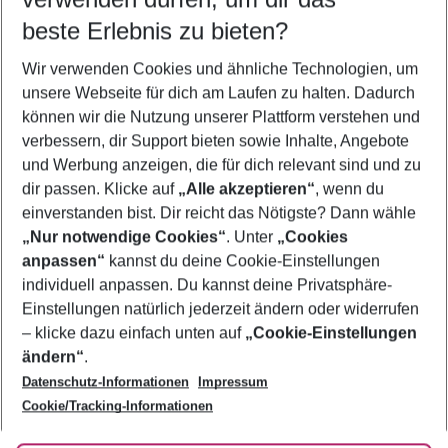
09.08.26
–
07.08.27
5-8 Nächte
beste Erlebnis zu bieten?
Wer wird verreisen
Wir verwenden Cookies und ähnliche Technologien, um
2 Erwachsene
Keine Kinder
unsere Webseite für dich am Laufen zu halten. Dadurch
können wir die Nutzung unserer Plattform verstehen und
Mehr Filter anzeigen
verbessern, dir Support bieten sowie Inhalte, Angebote
und Werbung anzeigen, die für dich relevant sind und zu
dir passen. Klicke auf
„Alle akzeptieren“
, wenn du
einverstanden bist. Dir reicht das Nötigste? Dann wähle
„Nur notwendige Cookies“
. Unter
„Cookies
anpassen“
kannst du deine Cookie-Einstellungen
Footer
Footer navigation
individuell anpassen. Du kannst deine Privatsphäre-
Über uns
Einstellungen natürlich jederzeit ändern oder widerrufen
AGB
– klicke dazu einfach unten auf
„Cookie-Einstellungen
Service & Hilfe
Bestpreisgarantie
ändern“
.
Datenschutz-Informationen
Impressum
Agenturbetreuung
Cookie-Einstellungen ändern
Folge uns
Barrierefreies Reisen
Cookie/Tracking-Informationen
Cookie-Richtlinie
Check-in
Datenschutz