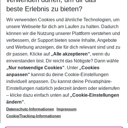
09.08.26
–
07.08.27
5-8 Nächte
beste Erlebnis zu bieten?
Wer wird verreisen
Wir verwenden Cookies und ähnliche Technologien, um
2 Erwachsene
Keine Kinder
unsere Webseite für dich am Laufen zu halten. Dadurch
können wir die Nutzung unserer Plattform verstehen und
Mehr Filter anzeigen
verbessern, dir Support bieten sowie Inhalte, Angebote
und Werbung anzeigen, die für dich relevant sind und zu
dir passen. Klicke auf
„Alle akzeptieren“
, wenn du
einverstanden bist. Dir reicht das Nötigste? Dann wähle
„Nur notwendige Cookies“
. Unter
„Cookies
anpassen“
kannst du deine Cookie-Einstellungen
Footer
Footer navigation
individuell anpassen. Du kannst deine Privatsphäre-
Über uns
Einstellungen natürlich jederzeit ändern oder widerrufen
AGB
– klicke dazu einfach unten auf
„Cookie-Einstellungen
Service & Hilfe
Bestpreisgarantie
ändern“
.
Datenschutz-Informationen
Impressum
Agenturbetreuung
Cookie-Einstellungen ändern
Folge uns
Barrierefreies Reisen
Cookie/Tracking-Informationen
Cookie-Richtlinie
Check-in
Datenschutz