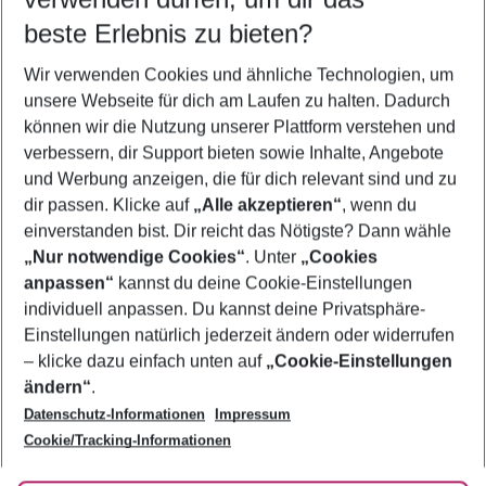
10.08.26
–
08.08.27
5-8 Nächte
beste Erlebnis zu bieten?
Wer wird verreisen
Wir verwenden Cookies und ähnliche Technologien, um
2 Erwachsene
Keine Kinder
unsere Webseite für dich am Laufen zu halten. Dadurch
können wir die Nutzung unserer Plattform verstehen und
Mehr Filter anzeigen
verbessern, dir Support bieten sowie Inhalte, Angebote
und Werbung anzeigen, die für dich relevant sind und zu
dir passen. Klicke auf
„Alle akzeptieren“
, wenn du
einverstanden bist. Dir reicht das Nötigste? Dann wähle
„Nur notwendige Cookies“
. Unter
„Cookies
anpassen“
kannst du deine Cookie-Einstellungen
Footer
Footer navigation
individuell anpassen. Du kannst deine Privatsphäre-
Über uns
Einstellungen natürlich jederzeit ändern oder widerrufen
AGB
– klicke dazu einfach unten auf
„Cookie-Einstellungen
Service & Hilfe
Bestpreisgarantie
ändern“
.
Datenschutz-Informationen
Impressum
Agenturbetreuung
Cookie-Einstellungen ändern
Folge uns
Barrierefreies Reisen
Cookie/Tracking-Informationen
Cookie-Richtlinie
Check-in
Datenschutz