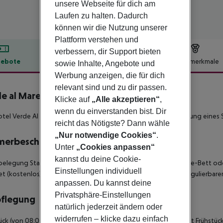
unsere Webseite für dich am
Laufen zu halten. Dadurch
können wir die Nutzung unserer
Plattform verstehen und
verbessern, dir Support bieten
ebote
Hotelbeschreibung
Hotelmerkmale
sowie Inhalte, Angebote und
Werbung anzeigen, die für dich
lbeschreibung
relevant sind und zu dir passen.
e al Mare
Klicke auf
„Alle akzeptieren“
,
4
wenn du einverstanden bist. Dir
tel Verde Al Mare Boutique Hotel befindet sich in der Umgebung eines S
reicht das Nötigste? Dann wähle
„Nur notwendige Cookies“
.
merbeschreibung
Unter
„Cookies anpassen“
kannst du deine Cookie-
belegung Standard Zimmer (Balkon oder Terrasse): Mit King-Size-Bett od
Einstellungen individuell
et (kostenlos), Safe (kostenlos) und Sat-TV sowie individuell regulierba
anpassen. Du kannst deine
Privatsphäre-Einstellungen
pflegung
natürlich jederzeit ändern oder
widerrufen – klicke dazu einfach
ück (von 08:00 - 10:30 Uhr) vom Buffet. Halbpension beinhaltet Frühstü