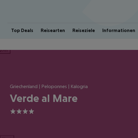
Top Deals
Reisearten
Reiseziele
Informationen
ious
Griechenland | Peloponnes | Kalogria
Verde al Mare
4