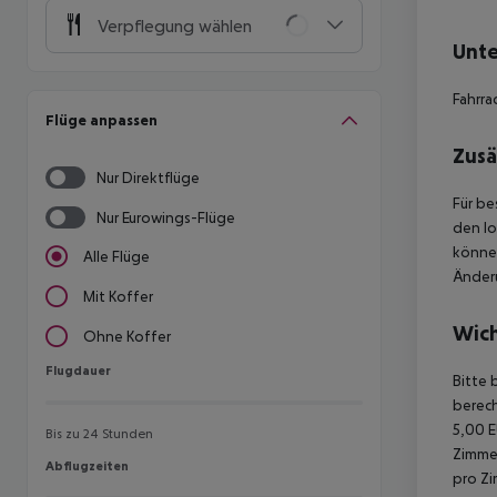
Verpflegung wählen
Unte
Fahrra
Flüge anpassen
Zusä
Nur Direktflüge
Für be
Nur Eurowings-Flüge
den lo
könne
Alle Flüge
Änderu
Mit Koffer
Wich
Ohne Koffer
Flugdauer
Flugdauer
Bitte 
berech
5,00 E
Bis zu 24 Stunden
Zimmer
Abflugzeiten
Abflugzeiten
pro Zi