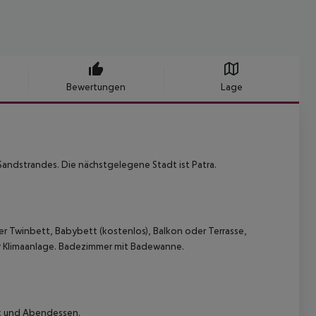
Bewertungen
Lage
andstrandes. Die nächstgelegene Stadt ist Patra.
er Twinbett, Babybett (kostenlos), Balkon oder Terrasse,
rer Klimaanlage. Badezimmer mit Badewanne.
ck und Abendessen.