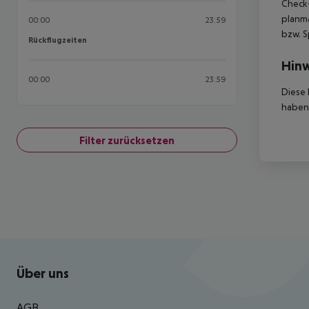
Check-
planmä
00:00
23:59
bzw. S
Rückflugzeiten
Rückflugzeiten
Hinw
00:00
23:59
Diese 
haben,
Filter zurücksetzen
Footer
Footer navigation
Über uns
AGB