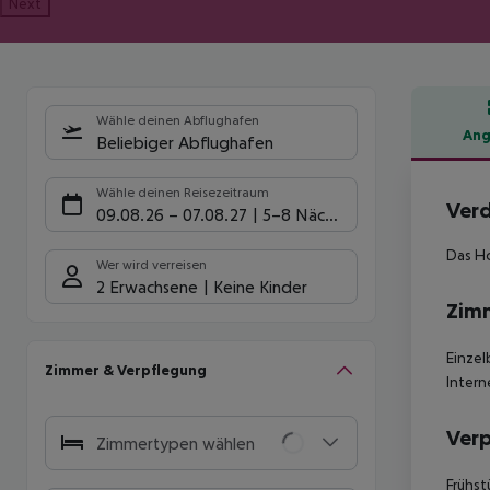
Next
Wähle deinen Abflughafen
Ang
Beliebiger Abflughafen
Hote
Wähle deinen Reisezeitraum
Verd
09.08.26
–
07.08.27
5-8 Nächte
Das Ho
Wer wird verreisen
2 Erwachsene
Keine Kinder
Zim
Einzel
Zimmer & Verpflegung
Intern
Ver
Zimmertypen wählen
Frühst