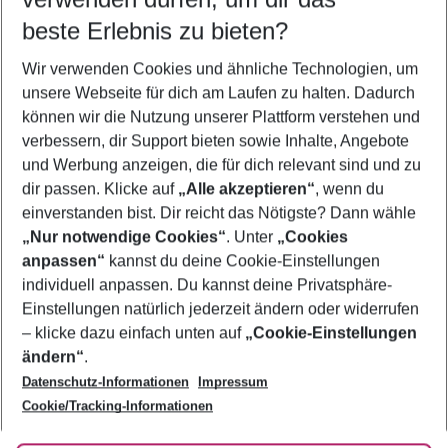
11.08.26
–
09.08.27
5-8 Nächte
beste Erlebnis zu bieten?
Wer wird verreisen
Wir verwenden Cookies und ähnliche Technologien, um
2 Erwachsene
Keine Kinder
unsere Webseite für dich am Laufen zu halten. Dadurch
können wir die Nutzung unserer Plattform verstehen und
Mehr Filter anzeigen
verbessern, dir Support bieten sowie Inhalte, Angebote
und Werbung anzeigen, die für dich relevant sind und zu
dir passen. Klicke auf
„Alle akzeptieren“
, wenn du
einverstanden bist. Dir reicht das Nötigste? Dann wähle
„Nur notwendige Cookies“
. Unter
„Cookies
anpassen“
kannst du deine Cookie-Einstellungen
Footer
Footer navigation
individuell anpassen. Du kannst deine Privatsphäre-
Über uns
Einstellungen natürlich jederzeit ändern oder widerrufen
AGB
– klicke dazu einfach unten auf
„Cookie-Einstellungen
Service & Hilfe
Bestpreisgarantie
ändern“
.
Datenschutz-Informationen
Impressum
Agenturbetreuung
Cookie-Einstellungen ändern
Folge uns
Barrierefreies Reisen
Cookie/Tracking-Informationen
Cookie-Richtlinie
Check-in
Datenschutz