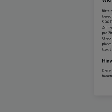
Wich
Bitte 
berech
5,00 E
Zimmer
pro Zi
Check-
planmä
bzw. S
Hinw
Diese 
haben,