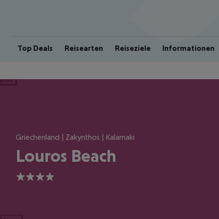
Top Deals
Reisearten
Reiseziele
Informationen
ious
Griechenland | Zakynthos | Kalamaki
Louros Beach
4