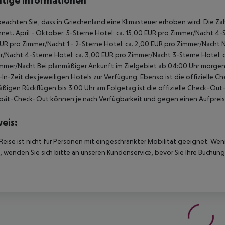
tige Informationen
beachten Sie, dass in Griechenland eine Klimasteuer erhoben wird. Die Zah
net. April - Oktober: 5-Sterne Hotel: ca. 15,00 EUR pro Zimmer/Nacht 4-S
UR pro Zimmer/Nacht 1 - 2-Sterne Hotel: ca. 2,00 EUR pro Zimmer/Nacht 
/Nacht 4-Sterne Hotel: ca. 3,00 EUR pro Zimmer/Nacht 3-Sterne Hotel: ca
mmer/Nacht Bei planmäßiger Ankunft im Zielgebiet ab 04:00 Uhr morgens
In-Zeit des jeweiligen Hotels zur Verfügung. Ebenso ist die offizielle C
ßigen Rückflügen bis 3:00 Uhr am Folgetag ist die offizielle Check-Out
pät-Check-Out können je nach Verfügbarkeit und gegen einen Aufpreis
eis:
Reise ist nicht für Personen mit eingeschränkter Mobilität geeignet. We
 wenden Sie sich bitte an unseren Kundenservice, bevor Sie Ihre Buchung