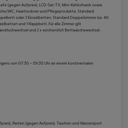
Safe (gegen Aufpreis), LCD-Sat-TV, Mini-Kühlschrank sowie
che/WC, Haartrockner und Pflegeprodukte.
Standard
ppelbett oder 2 Einzelbetten.
Standard Doppelzimmer (ca. 40
nzelbetten und 1 Klappbett.
Für alle Zimmer gilt
 Handtuchwechsel und 2 x wöchentlich Bettwäschewechsel.
orgens von 07:30 – 09:30 Uhr an einem kontinentalen
 akzeptieren
preis), Reiten (gegen Aufpreis). Tauchen und Wassersport