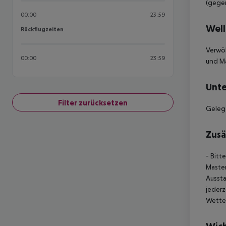
(gegen
00:00
23:59
Well
Rückflugzeiten
Rückflugzeiten
Verwöh
00:00
23:59
und M
Unte
Filter zurücksetzen
Geleg
Zusä
- Bitt
Master
Aussta
jederz
Wette