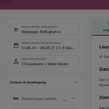
Next
Wähle deinen Abflughafen
Ang
Beliebiger Abflughafen
Hote
Wähle deinen Reisezeitraum
Lour
10.08.26
–
08.08.27
5-8 Nächte
4*-Ste
Wer wird verreisen
2 Erwachsene
Keine Kinder
Ziel
Das 'L
Zimmer & Verpflegung
km ent
Zim
Zimmertypen wählen
Das Ho