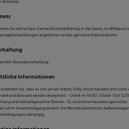
 Aufpreis).
ness
nen Sie sich im Spa-Center (kostenpflichtig) in der Sauna, im Whirlp
assagebehandlungen angeboten un des gibt eine Erlebnisdusche.
rhaltung
entlich Abendunterhaltung.
tzliche Informationen
e beachten Sie, dass es sich um ein 'Adults Only' Hotel handelt und somi
card und Eurocard werden akzeptiert.
- Check-In 14:00 / Check-Out 12:0
ttung und rollstuhlgerechte Zimmer.
- Es sind keine Haustiere gestattet.
eit ohne Vorankündigung ändern. Der Betrieb bestimmter Außenanlagen,
rbedingungen abhängig.