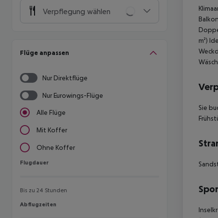
Klimaa
Verpflegung wählen
Balko
Doppel
m²)
Ide
Weckdi
Flüge anpassen
Wäsche
Nur Direktflüge
Ver
Nur Eurowings-Flüge
Sie bu
Alle Flüge
Frühst
Mit Koffer
Stra
Ohne Koffer
Flugdauer
Flugdauer
Sands
Spor
Bis zu 24 Stunden
Abflugzeiten
Abflugzeiten
Inselk