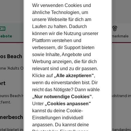
Wir verwenden Cookies und
ähnliche Technologien, um
unsere Webseite für dich am
Laufen zu halten. Dadurch
können wir die Nutzung unserer
ebote
Hotelbeschreibung
Hotelmerkmale
Plattform verstehen und
lbeschreibung
verbessern, dir Support bieten
sowie Inhalte, Angebote und
os Beach
Werbung anzeigen, die für dich
4
rne 'Adults Only' Hotel in Strandnähe !
relevant sind und zu dir passen.
Klicke auf
„Alle akzeptieren“
,
ort
wenn du einverstanden bist. Dir
reicht das Nötigste? Dann wähle
ouros Beach Hotel & Spa' liegt nur 250 m von einem langen Sandstrand im
„Nur notwendige Cookies“
.
fernt.
Unter
„Cookies anpassen“
kannst du deine Cookie-
merbeschreibung
Einstellungen individuell
anpassen. Du kannst deine
tel bietet insgesamt 59 freundlich eingerichtete Zimmer, zur standardm