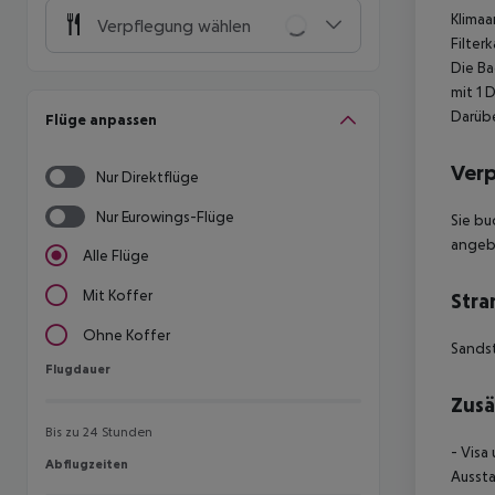
Klimaa
Verpflegung wählen
Filter
Die B
mit 1 
Darübe
Flüge anpassen
Ver
Nur Direktflüge
Nur Eurowings-Flüge
Sie bu
angebo
Alle Flüge
Mit Koffer
Stra
Ohne Koffer
Sands
Flugdauer
Flugdauer
Zusä
Bis zu 24 Stunden
- Visa
Abflugzeiten
Abflugzeiten
Aussta