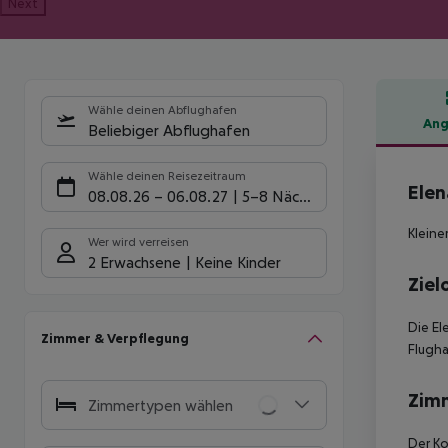
Next
Wähle deinen Abflughafen
Ang
Beliebiger Abflughafen
Hote
Wähle deinen Reisezeitraum
Elen
08.08.26
–
06.08.27
5-8 Nächte
Kleine
Wer wird verreisen
2 Erwachsene
Keine Kinder
Ziel
Die El
Zimmer & Verpflegung
Flugha
Zim
Zimmertypen wählen
Der Ko