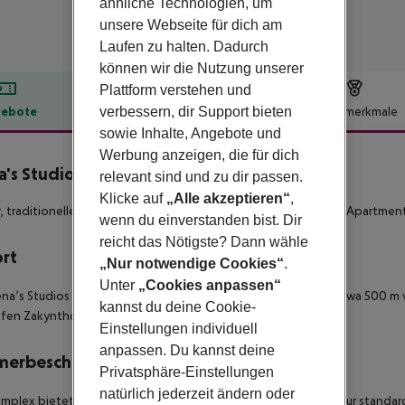
ähnliche Technologien, um
unsere Webseite für dich am
Laufen zu halten. Dadurch
können wir die Nutzung unserer
Plattform verstehen und
verbessern, dir Support bieten
ebote
Hotelbeschreibung
Hotelmerkmale
sowie Inhalte, Angebote und
lbeschreibung
Werbung anzeigen, die für dich
a's Studios
relevant sind und zu dir passen.
3
Klicke auf
„Alle akzeptieren“
,
r, traditioneller in zakynthischer Architektur erbauter 3*-Sterne Apartme
wenn du einverstanden bist. Dir
reicht das Nötigste? Dann wähle
ort
„Nur notwendige Cookies“
.
Unter
„Cookies anpassen“
ena’s Studios liegen im Herzen des Dorfes Kalamaki, sind nur etwa 500 
kannst du deine Cookie-
fen Zakynthos entfernt.
Einstellungen individuell
anpassen. Du kannst deine
merbeschreibung
Privatsphäre-Einstellungen
natürlich jederzeit ändern oder
mplex bietet insgesamt 30 freundlich eingerichtete Zimmer. Zur standa