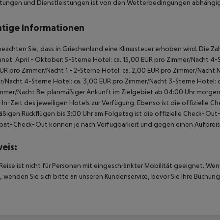
chtungen und Dienstleistungen ist von den Wetterbedingungen abhängig
tige Informationen
beachten Sie, dass in Griechenland eine Klimasteuer erhoben wird. Die Zah
net. April - Oktober: 5-Sterne Hotel: ca. 15,00 EUR pro Zimmer/Nacht 4-S
UR pro Zimmer/Nacht 1 - 2-Sterne Hotel: ca. 2,00 EUR pro Zimmer/Nacht 
/Nacht 4-Sterne Hotel: ca. 3,00 EUR pro Zimmer/Nacht 3-Sterne Hotel: ca
mmer/Nacht Bei planmäßiger Ankunft im Zielgebiet ab 04:00 Uhr morgens
In-Zeit des jeweiligen Hotels zur Verfügung. Ebenso ist die offizielle C
ßigen Rückflügen bis 3:00 Uhr am Folgetag ist die offizielle Check-Out
pät-Check-Out können je nach Verfügbarkeit und gegen einen Aufpreis
eis:
Reise ist nicht für Personen mit eingeschränkter Mobilität geeignet. We
 wenden Sie sich bitte an unseren Kundenservice, bevor Sie Ihre Buchung