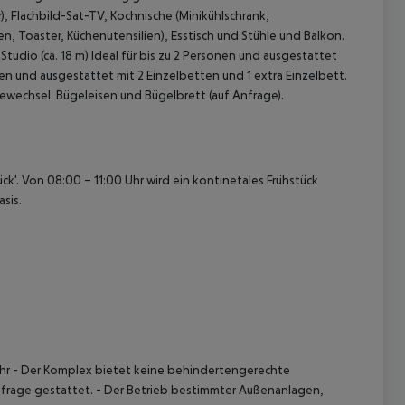
Flachbild-Sat-TV, Kochnische (Minikühlschrank,
, Toaster, Küchenutensilien), Esstisch und Stühle und Balkon.
Studio (ca. 18 m)
Ideal für bis zu 2 Personen und ausgestattet
nen und ausgestattet mit 2 Einzelbetten und 1 extra Einzelbett.
wechsel. Bügeleisen und Bügelbrett (auf Anfrage).
ck'.
Von 08:00 – 11:00 Uhr wird ein kontinetales Frühstück
 akzeptieren
sis.
hr
- Der Komplex bietet keine behindertengerechte
nfrage gestattet.
- Der Betrieb bestimmter Außenanlagen,