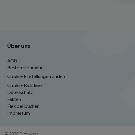
Footer
Footer navigation
Über uns
AGB
Bestpreisgarantie
Cookie-Einstellungen ändern
Cookie-Richtlinie
Datenschutz
Fakten
Flexibel buchen
Impressum
©
2026
Eurowings