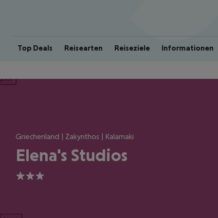
Top Deals
Reisearten
Reiseziele
Informationen
ious
Griechenland | Zakynthos | Kalamaki
Elena's Studios
3