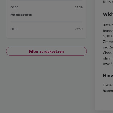
Einri
00:00
23:59
Wich
Rückflugzeiten
Rückflugzeiten
Bitte 
00:00
23:59
berech
5,00 E
Zimmer
pro Zi
Filter zurücksetzen
Check-
planmä
bzw. S
Hinw
Diese 
haben,