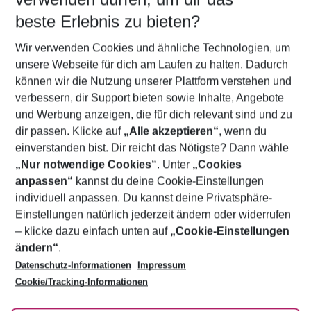
09.08.26
–
07.08.27
5-8 Nächte
beste Erlebnis zu bieten?
Wer wird verreisen
Wir verwenden Cookies und ähnliche Technologien, um
2 Erwachsene
Keine Kinder
unsere Webseite für dich am Laufen zu halten. Dadurch
können wir die Nutzung unserer Plattform verstehen und
Mehr Filter anzeigen
verbessern, dir Support bieten sowie Inhalte, Angebote
und Werbung anzeigen, die für dich relevant sind und zu
dir passen. Klicke auf
„Alle akzeptieren“
, wenn du
einverstanden bist. Dir reicht das Nötigste? Dann wähle
„Nur notwendige Cookies“
. Unter
„Cookies
anpassen“
kannst du deine Cookie-Einstellungen
Footer
Footer navigation
individuell anpassen. Du kannst deine Privatsphäre-
Über uns
Einstellungen natürlich jederzeit ändern oder widerrufen
AGB
– klicke dazu einfach unten auf
„Cookie-Einstellungen
Service & Hilfe
Bestpreisgarantie
ändern“
.
Datenschutz-Informationen
Impressum
Agenturbetreuung
Cookie-Einstellungen ändern
Folge uns
Barrierefreies Reisen
Cookie/Tracking-Informationen
Cookie-Richtlinie
Check-in
Datenschutz