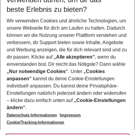
08.08.26
–
06.08.27
5-8 Nächte
beste Erlebnis zu bieten?
Wer wird verreisen
Wir verwenden Cookies und ähnliche Technologien, um
2 Erwachsene
Keine Kinder
unsere Webseite für dich am Laufen zu halten. Dadurch
können wir die Nutzung unserer Plattform verstehen und
Mehr Filter anzeigen
verbessern, dir Support bieten sowie Inhalte, Angebote
und Werbung anzeigen, die für dich relevant sind und zu
dir passen. Klicke auf
„Alle akzeptieren“
, wenn du
einverstanden bist. Dir reicht das Nötigste? Dann wähle
„Nur notwendige Cookies“
. Unter
„Cookies
anpassen“
kannst du deine Cookie-Einstellungen
Footer
Footer navigation
individuell anpassen. Du kannst deine Privatsphäre-
Über uns
Einstellungen natürlich jederzeit ändern oder widerrufen
AGB
– klicke dazu einfach unten auf
„Cookie-Einstellungen
Service & Hilfe
Bestpreisgarantie
ändern“
.
Datenschutz-Informationen
Impressum
Agenturbetreuung
Cookie-Einstellungen ändern
Folge uns
Barrierefreies Reisen
Cookie/Tracking-Informationen
Cookie-Richtlinie
Check-in
Datenschutz