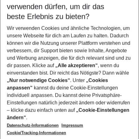
verwenden dürfen, um dir das
Wähle deinen Reisezeitraum
09.08.26
–
07.08.27
5-8 Nächte
beste Erlebnis zu bieten?
Wer wird verreisen
Wir verwenden Cookies und ähnliche Technologien, um
2 Erwachsene
Keine Kinder
unsere Webseite für dich am Laufen zu halten. Dadurch
können wir die Nutzung unserer Plattform verstehen und
Mehr Filter anzeigen
verbessern, dir Support bieten sowie Inhalte, Angebote
und Werbung anzeigen, die für dich relevant sind und zu
dir passen. Klicke auf
„Alle akzeptieren“
, wenn du
einverstanden bist. Dir reicht das Nötigste? Dann wähle
„Nur notwendige Cookies“
. Unter
„Cookies
anpassen“
kannst du deine Cookie-Einstellungen
Footer
Footer navigation
individuell anpassen. Du kannst deine Privatsphäre-
Über uns
Einstellungen natürlich jederzeit ändern oder widerrufen
AGB
– klicke dazu einfach unten auf
„Cookie-Einstellungen
Service & Hilfe
Bestpreisgarantie
ändern“
.
Datenschutz-Informationen
Impressum
Agenturbetreuung
Cookie-Einstellungen ändern
Folge uns
Barrierefreies Reisen
Cookie/Tracking-Informationen
Cookie-Richtlinie