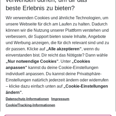
09.08.26
–
07.08.27
5-8 Nächte
beste Erlebnis zu bieten?
Wer wird verreisen
Wir verwenden Cookies und ähnliche Technologien, um
2 Erwachsene
Keine Kinder
unsere Webseite für dich am Laufen zu halten. Dadurch
können wir die Nutzung unserer Plattform verstehen und
Mehr Filter anzeigen
verbessern, dir Support bieten sowie Inhalte, Angebote
und Werbung anzeigen, die für dich relevant sind und zu
dir passen. Klicke auf
„Alle akzeptieren“
, wenn du
einverstanden bist. Dir reicht das Nötigste? Dann wähle
„Nur notwendige Cookies“
. Unter
„Cookies
anpassen“
kannst du deine Cookie-Einstellungen
Footer
Footer navigation
individuell anpassen. Du kannst deine Privatsphäre-
Über uns
Einstellungen natürlich jederzeit ändern oder widerrufen
AGB
– klicke dazu einfach unten auf
„Cookie-Einstellungen
Service & Hilfe
Bestpreisgarantie
ändern“
.
Datenschutz-Informationen
Impressum
Agenturbetreuung
Cookie-Einstellungen ändern
Folge uns
Barrierefreies Reisen
Cookie/Tracking-Informationen
Cookie-Richtlinie
Check-in
Datenschutz