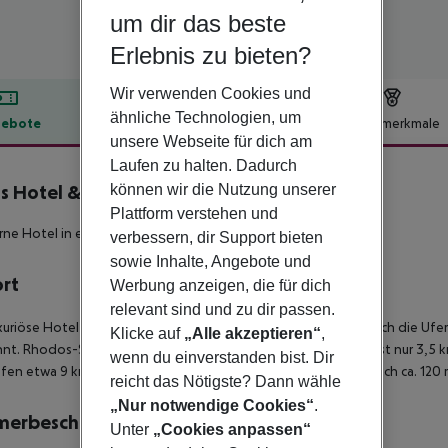
um dir das beste
Erlebnis zu bieten?
Wir verwenden Cookies und
ähnliche Technologien, um
ebote
Hotelbeschreibung
Hotelmerkmale
unsere Webseite für dich am
lbeschreibung
Laufen zu halten. Dadurch
können wir die Nutzung unserer
 Hotel & Spa
5
Plattform verstehen und
rne Hotel in erstklassiger Lage!
verbessern, dir Support bieten
sowie Inhalte, Angebote und
ort
Werbung anzeigen, die für dich
relevant sind und zu dir passen.
xuriöse Hotel liegt direkt im malerischen Ort Ixia und ist nur durch die U
Klicke auf
„Alle akzeptieren“
,
nt. Rhodos-Stadt mit ihren zahlreichen Sehenswürdigkeiten ist nur 3,5 k
wenn du einverstanden bist. Dir
fen etwa 9 km. Eine öffentliche Bushaltestelle erreichen Sie nach ca. 120 
reicht das Nötigste? Dann wähle
„Nur notwendige Cookies“
.
merbeschreibung
Unter
„Cookies anpassen“