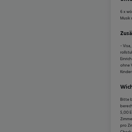
6 x wö
Musik 
Zusä
- Visa
rollst
Einric
ohne 
Kinder
Wich
Bitte 
berech
5,00 E
Zimmer
pro Zi
Check-