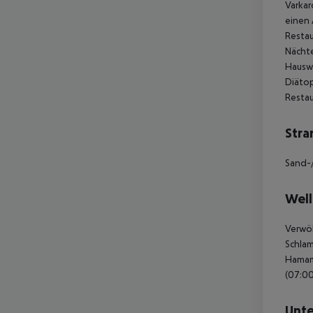
Varkar
einen 
Restau
Nächte
Hauswe
Diätop
Resta
Stra
Sand-/
Well
Verwöh
Schlam
Hamam,
(07:00
Unte