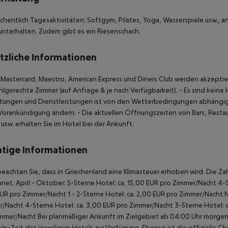
chentlich Tagesaktivitäten: Softgym, Pilates, Yoga, Wasserspiele usw., 
unterhalten. Zudem gibt es ein Riesenschach.
tzliche Informationen
, Mastercard, Maestro, American Express und Diners Club werden akzeptie
uhlgerechte Zimmer (auf Anfrage & je nach Verfügbarkeit).
- Es sind keine 
htungen und Dienstleistungen ist von den Wetterbedingungen abhängig,
Vorankündigung ändern.
- Die aktuellen Öffnungszeiten von Bars, Resta
 usw. erhalten Sie im Hotel bei der Ankunft.
tige Informationen
beachten Sie, dass in Griechenland eine Klimasteuer erhoben wird. Die Zah
net. April - Oktober: 5-Sterne Hotel: ca. 15,00 EUR pro Zimmer/Nacht 4-S
UR pro Zimmer/Nacht 1 - 2-Sterne Hotel: ca. 2,00 EUR pro Zimmer/Nacht 
/Nacht 4-Sterne Hotel: ca. 3,00 EUR pro Zimmer/Nacht 3-Sterne Hotel: ca
mmer/Nacht Bei planmäßiger Ankunft im Zielgebiet ab 04:00 Uhr morgens
In-Zeit des jeweiligen Hotels zur Verfügung. Ebenso ist die offizielle C