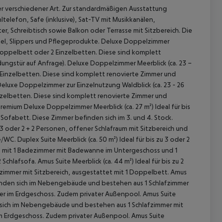
r verschiedener Art. Zur standardmäßigen Ausstattung
telefon, Safe (inklusive), Sat-TV mit Musikkanälen,
r, Schreibtisch sowie Balkon oder Terrasse mit Sitzbereich. Die
, Slippers und Pflegeprodukte.
Deluxe Doppelzimmer
 Doppelbett oder 2 Einzelbetten. Diese sind komplett
ndungstür auf Anfrage).
Deluxe Doppelzimmer Meerblick (ca. 23 –
2 Einzelbetten. Diese sind komplett renovierte Zimmer und
eluxe Doppelzimmer zur Einzelnutzung Waldblick (ca. 23 - 26
inzelbetten. Diese sind komplett renovierte Zimmer und
remium Deluxe Doppelzimmer Meerblick (ca. 27 m²)
Ideal für bis
Sofabett. Diese Zimmer befinden sich im 3. und 4. Stock.
u 3 oder 2 + 2 Personen, offener Schlafraum mit Sitzbereich und
e/WC.
Duplex Suite Meerblick (ca. 50 m²)
Ideal für bis zu 3 oder 2
h mit 1 Badezimmer mit Badewanne im Untergeschoss und 1
 akzeptieren
 Schlafsofa.
Amus Suite Meerblick (ca. 44 m²)
Ideal für bis zu 2
immer mit Sitzbereich, ausgestattet mit 1 Doppelbett.
Amus
efinden sich im Nebengebäude und bestehen aus 1 Schlafzimmer
r im Erdgeschoss. Zudem privater Außenpool.
Amus Suite
en sich im Nebengebäude und bestehen aus 1 Schlafzimmer mit
 Erdgeschoss. Zudem privater Außenpool.
Amus Suite