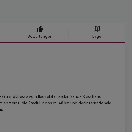
Bewertungen
Lage
fer-/Strandstrasse vom flach abfallenden Sand-/Kiesstrand
m entfernt, die Stadt Lindos ca. 48 km und der internationale
m.