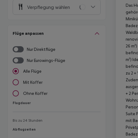
Das Ho
Verpflegung wählen
gehöre
Minikü
Badez
Waldbl
Flüge anpassen
renovi
26 m²)
Nur Direktflüge
befinde
m²)
Ide
Nur Eurowings-Flüge
befinde
Alle Flüge
zu 2 +
Zudem
Mit Koffer
ausge
+ 2 Pe
Ohne Koffer
Wohnzi
Flugdauer
Flugdauer
Person
Suite 
mit B
Bis zu 24 Stunden
Privat
Abflugzeiten
Abflugzeiten
Badez