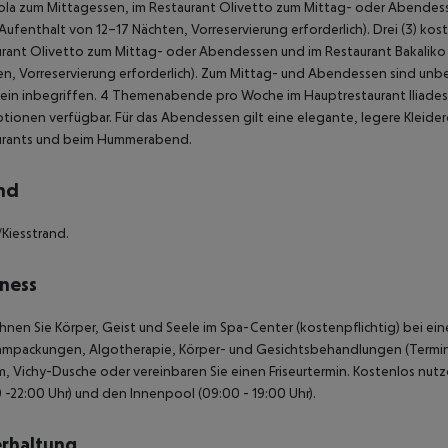
ola zum Mittagessen, im Restaurant Olivetto zum Mittag- oder Abendess
Aufenthalt von 12–17 Nächten, Vorreservierung erforderlich).
Drei (3) kos
rant Olivetto zum Mittag- oder Abendessen und im Restaurant Bakaliko
n, Vorreservierung erforderlich).
Zum Mittag- und Abendessen sind unbeg
in inbegriffen.
4 Themenabende pro Woche im Hauptrestaurant Iliades
tionen verfügbar.
Für das Abendessen gilt eine elegante, legere Kleide
urants und beim Hummerabend.
nd
Kiesstrand.
ness
nen Sie Körper, Geist und Seele im Spa-Center (kostenpflichtig) bei e
mpackungen, Algotherapie, Körper- und Gesichtsbehandlungen (Terminve
 Vichy-Dusche oder vereinbaren Sie einen Friseurtermin. Kostenlos nutz
 -22:00 Uhr) und den Innenpool (09:00 - 19:00 Uhr).
rhaltung