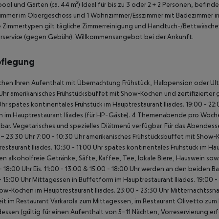
pool und Garten (ca. 44 m²)
Ideal für bis zu 3 oder 2 + 2 Personen, befi
immer im Obergeschoss und 1 Wohnzimmer/Esszimmer mit Badezimmer im 
le Zimmertypen gilt tägliche Zimmerreinigung und Handtuch-/Bettwäsche
rservice (gegen Gebühr). Willkommensangebot bei der Ankunft.
pflegung
chen Ihren Aufenthalt mit Übernachtung Frühstück, Halbpension oder Ultra
Uhr amerikanisches Frühstücksbuffet mit Show-Kochen und zertifizierter g
Uhr spätes kontinentales Frühstück im Hauptrestaurant Iliades. 19:00 - 22
 im Hauptrestaurant Iliades (für HP-Gäste).
4 Themenabende pro Woche im
bar.
Vegetarisches und spezielles Diätmenü verfügbar.
Für das Abendesse
– 23:30 Uhr
7:00 - 10:30 Uhr amerikanisches Frühstücksbuffet mit Show-Ko
estaurant Iliades.
10:30 - 11:00 Uhr spätes kontinentales Frühstück im Hau
n alkoholfreie Getränke, Säfte, Kaffee, Tee, lokale Biere, Hauswein sow
- 18:00 Uhr Eis.
11:00 - 13:00 & 15:00 - 18:00 Uhr werden an den beiden Ba
- 15:00 Uhr Mittagessen in Buffetform im Hauptrestaurant Iliades.
19:00 -
ow-Kochen im Hauptrestaurant Iliades.
23:00 - 23:30 Uhr Mitternachtssna
it im Restaurant Varkarola zum Mittagessen, im Restaurant Olivetto zu
ssen (gültig für einen Aufenthalt von 5–11 Nächten, Vorreservierung erfo