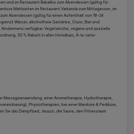
en und im Restaurant Bakaliko zum Abendessen (gültig für
tenlose Mahlzeiten im Restaurant Varkarola zum Mittagessen, im
 zum Abendessen (gültig für einen Aufenthalt von 18–24
renzt Wasser, alkoholfreie Getränke, Ouzo, Bier und
.
Kindermenü verfügbar.
Vegetarische, vegane und spezielle
rordnung.
30 % Rabatt in allen Hotelbars, À-la-carte-
iner Massageanwendung, einer Aromatherapie, Hydrotherapie,
reinbarung), Physiotherapien, bei einer Maniküre & Pediküre,
en Sie das Dampfbad, Jacuzzi, die Sauna, den Fitnessraum