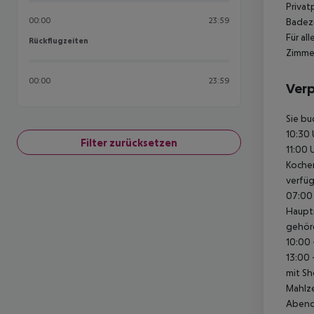
Privat
00:00
23:59
Badez
Für al
Rückflugzeiten
Rückflugzeiten
Zimme
00:00
23:59
Ver
Sie bu
10:30 
Filter zurücksetzen
11:00 
Kochen
verfüg
07:00 
Hauptr
gehöre
10:00 
13:00 
mit Sh
Mahlze
Abende