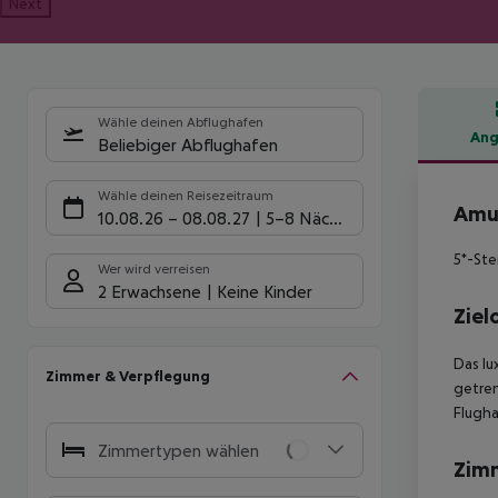
Next
Wähle deinen Abflughafen
Ang
Beliebiger Abflughafen
Hote
Wähle deinen Reisezeitraum
Amus
10.08.26
–
08.08.27
5-8 Nächte
5*-Ste
Wer wird verreisen
2 Erwachsene
Keine Kinder
Ziel
Das lu
Zimmer & Verpflegung
getren
Flugha
Zimmertypen wählen
Zim