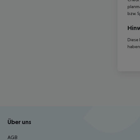
planmä
bzw. S
Hinw
Diese 
haben,
Footer
Footer navigation
Über uns
AGB