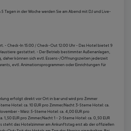
an 5 Tagen in der Woche werden Sie am Abend mit DJ und Live-
rt.
- Check-In 15:00 / Check-Out 12:00 Uhr
- Das Hotel bietet 9
Haustiere gestattet.
- Der Betrieb bestimmter Außenanlagen,
 daher können sich evtl. Essens-/Öffnungszeiten jederzeit
urants, evtl. Animationsprogrammen oder Einrichtungen für
lung erfolgt direkt vor Ort in bar und wird pro Zimmer
terne Hotel: ca. 10 EUR pro Zimmer/Nacht 3-Sterne Hotel: ca.
November - März: 5-Sterne Hotel: ca. 4,00 EUR pro
. 1,50 EUR pro Zimmer/Nacht 1 - 2-Sterne Hotel: ca. 0,50 EUR
 steht das Hotelzimmer am Ankunftstag erst ab der offiziellen
heck-Out-Zeit des Hotels am Tag der Abreise einzuhalten. Bei