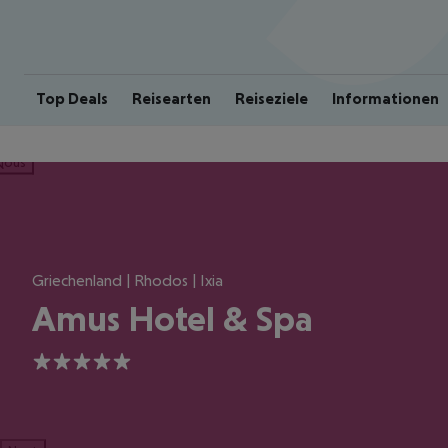
Top Deals
Reisearten
Reiseziele
Informationen
ious
Griechenland | Rhodos | Ixia
Amus Hotel & Spa
5