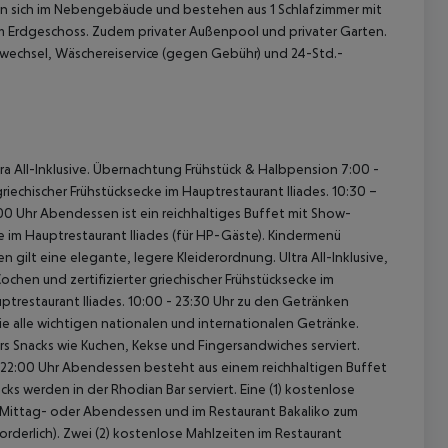
nden sich im Nebengebäude und bestehen aus 1 Schlafzimmer mit
Erdgeschoss. Zudem privater Außenpool und privater Garten.
wechsel, Wäschereiservice (gegen Gebühr) und 24-Std.-
 All-Inklusive.
Übernachtung Frühstück & Halbpension
7:00 -
riechischer Frühstücksecke im Hauptrestaurant Iliades.
10:30 –
:00 Uhr Abendessen ist ein reichhaltiges Buffet mit Show-
 Hauptrestaurant Iliades (für HP-Gäste). Kindermenü
n gilt eine elegante, legere Kleiderordnung.
Ultra All-Inklusive,
chen und zertifizierter griechischer Frühstücksecke im
ptrestaurant Iliades.
10:00 - 23:30 Uhr zu den Getränken
ie alle wichtigen nationalen und internationalen Getränke.
rs Snacks wie Kuchen, Kekse und Fingersandwiches serviert.
 22:00 Uhr Abendessen besteht aus einem reichhaltigen Buffet
cks werden in der Rhodian Bar serviert.
Eine (1) kostenlose
m Mittag- oder Abendessen und im Restaurant Bakaliko zum
rderlich).
Zwei (2) kostenlose Mahlzeiten im Restaurant