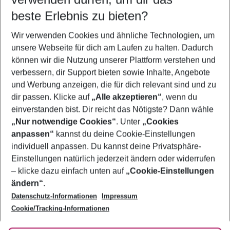
09.08.26
–
07.08.27
5-8 Nächte
beste Erlebnis zu bieten?
Wer wird verreisen
Wir verwenden Cookies und ähnliche Technologien, um
2 Erwachsene
Keine Kinder
unsere Webseite für dich am Laufen zu halten. Dadurch
können wir die Nutzung unserer Plattform verstehen und
Mehr Filter anzeigen
verbessern, dir Support bieten sowie Inhalte, Angebote
und Werbung anzeigen, die für dich relevant sind und zu
dir passen. Klicke auf
„Alle akzeptieren“
, wenn du
einverstanden bist. Dir reicht das Nötigste? Dann wähle
„Nur notwendige Cookies“
. Unter
„Cookies
anpassen“
kannst du deine Cookie-Einstellungen
Footer
Footer navigation
individuell anpassen. Du kannst deine Privatsphäre-
Über uns
Einstellungen natürlich jederzeit ändern oder widerrufen
AGB
– klicke dazu einfach unten auf
„Cookie-Einstellungen
Service & Hilfe
Bestpreisgarantie
ändern“
.
Datenschutz-Informationen
Impressum
Agenturbetreuung
Cookie-Einstellungen ändern
Folge uns
Barrierefreies Reisen
Cookie/Tracking-Informationen
Cookie-Richtlinie
Check-in
Datenschutz