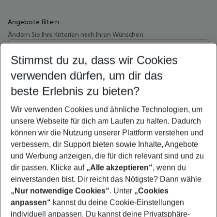
Angebote filtern
Ändern Sie Ihre Kriterien nach Ihren Wünschen
Wähle deinen Abflughafen
Beliebiger Abflughafen
Stimmst du zu, dass wir Cookies
verwenden dürfen, um dir das
Wähle deinen Reisezeitraum
11.08.26
–
09.08.27
5-8 Nächte
beste Erlebnis zu bieten?
Wer wird verreisen
Wir verwenden Cookies und ähnliche Technologien, um
2 Erwachsene
Keine Kinder
unsere Webseite für dich am Laufen zu halten. Dadurch
können wir die Nutzung unserer Plattform verstehen und
Mehr Filter anzeigen
verbessern, dir Support bieten sowie Inhalte, Angebote
und Werbung anzeigen, die für dich relevant sind und zu
dir passen. Klicke auf
„Alle akzeptieren“
, wenn du
einverstanden bist. Dir reicht das Nötigste? Dann wähle
„Nur notwendige Cookies“
. Unter
„Cookies
anpassen“
kannst du deine Cookie-Einstellungen
Footer
Footer navigation
individuell anpassen. Du kannst deine Privatsphäre-