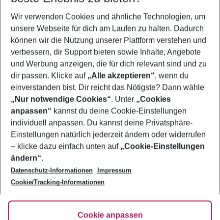
Wer wird verreisen
Wir verwenden Cookies und ähnliche Technologien, um
2 Erwachsene
Keine Kinder
unsere Webseite für dich am Laufen zu halten. Dadurch
können wir die Nutzung unserer Plattform verstehen und
Mehr Filter anzeigen
verbessern, dir Support bieten sowie Inhalte, Angebote
und Werbung anzeigen, die für dich relevant sind und zu
dir passen. Klicke auf
„Alle akzeptieren“
, wenn du
einverstanden bist. Dir reicht das Nötigste? Dann wähle
„Nur notwendige Cookies“
. Unter
„Cookies
anpassen“
kannst du deine Cookie-Einstellungen
Footer
Footer navigation
individuell anpassen. Du kannst deine Privatsphäre-
Über uns
Einstellungen natürlich jederzeit ändern oder widerrufen
AGB
– klicke dazu einfach unten auf
„Cookie-Einstellungen
Service & Hilfe
Bestpreisgarantie
ändern“
.
Datenschutz-Informationen
Impressum
Agenturbetreuung
Cookie-Einstellungen ändern
Folge uns
Barrierefreies Reisen
Cookie/Tracking-Informationen
Cookie-Richtlinie
Check-in
Datenschutz
FAQ
Fakten
Cookie anpassen
HanseMerkur Reiseversicherung
Flexibel buchen