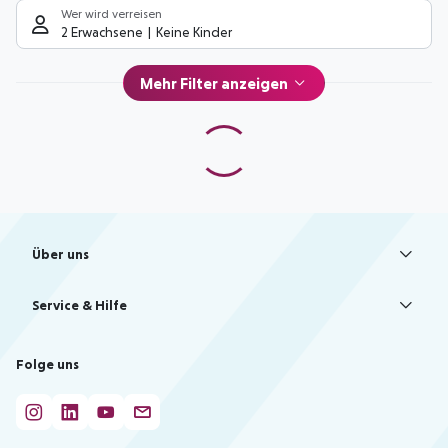
Wer wird verreisen
2 Erwachsene
Keine Kinder
Mehr Filter anzeigen
Footer
Footer navigation
Über uns
AGB
Service & Hilfe
Bestpreisgarantie
Agenturbetreuung
Cookie-Einstellungen ändern
Folge uns
Barrierefreies Reisen
Cookie-Richtlinie
Check-in
Datenschutz
FAQ
Fakten
HanseMerkur Reiseversicherung
Flexibel buchen