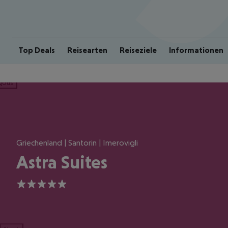
Top Deals
Reisearten
Reiseziele
Informationen
ious
Griechenland | Santorin | Imerovigli
Astra Suites
5