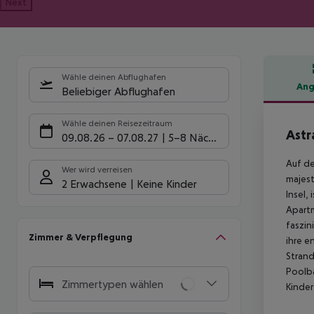
Next
Wähle deinen Abflughafen
Ang
Beliebiger Abflughafen
Hote
Wähle deinen Reisezeitraum
Astr
09.08.26
–
07.08.27
5-8 Nächte
Auf de
Wer wird verreisen
majest
2 Erwachsene
Keine Kinder
Insel,
Apartm
faszin
Zimmer & Verpflegung
ihre 
Strand
Poolba
Zimmertypen wählen
Kinde