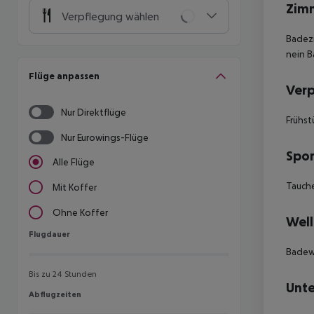
Zim
Verpflegung wählen
Badezi
nein B
Flüge anpassen
Ver
Nur Direktflüge
Frühst
Nur Eurowings-Flüge
Spor
Alle Flüge
Tauch
Mit Koffer
Ohne Koffer
Well
Flugdauer
Flugdauer
Badew
Bis zu 24 Stunden
Unte
Abflugzeiten
Abflugzeiten