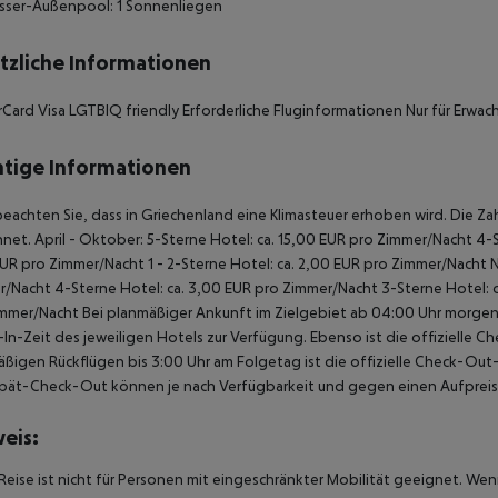
sser-Außenpool: 1 Sonnenliegen
tzliche Informationen
Card Visa LGTBIQ friendly Erforderliche Fluginformationen Nur für Erwac
tige Informationen
beachten Sie, dass in Griechenland eine Klimasteuer erhoben wird. Die Zah
net. April - Oktober: 5-Sterne Hotel: ca. 15,00 EUR pro Zimmer/Nacht 4-S
UR pro Zimmer/Nacht 1 - 2-Sterne Hotel: ca. 2,00 EUR pro Zimmer/Nacht 
/Nacht 4-Sterne Hotel: ca. 3,00 EUR pro Zimmer/Nacht 3-Sterne Hotel: ca
mmer/Nacht Bei planmäßiger Ankunft im Zielgebiet ab 04:00 Uhr morgens
In-Zeit des jeweiligen Hotels zur Verfügung. Ebenso ist die offizielle C
ßigen Rückflügen bis 3:00 Uhr am Folgetag ist die offizielle Check-Out
pät-Check-Out können je nach Verfügbarkeit und gegen einen Aufpreis
eis:
Reise ist nicht für Personen mit eingeschränkter Mobilität geeignet. We