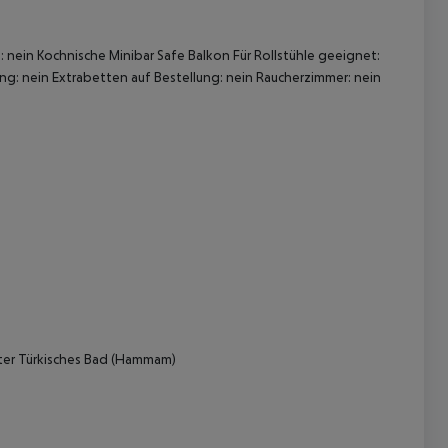
nein Kochnische Minibar Safe Balkon Für Rollstühle geeignet:
g: nein Extrabetten auf Bestellung: nein Raucherzimmer: nein
 akzeptieren
r Türkisches Bad (Hammam)