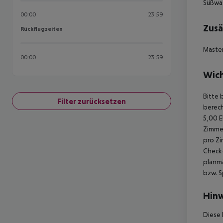
Süßwa
00:00
23:59
Zusä
Rückflugzeiten
Rückflugzeiten
Master
00:00
23:59
Wich
Bitte 
Filter zurücksetzen
berech
5,00 E
Zimmer
pro Zi
Check-
planmä
bzw. S
Hinw
Diese 