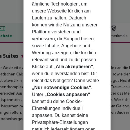
ähnliche Technologien, um
unsere Webseite für dich am
Laufen zu halten. Dadurch
können wir die Nutzung unserer
Plattform verstehen und
ebote
Hotelbeschreibung
Hotelmerkmale
verbessern, dir Support bieten
lbeschreibung
sowie Inhalte, Angebote und
Werbung anzeigen, die für dich
a Suites
relevant sind und zu dir passen.
5
Klicke auf
„Alle akzeptieren“
,
r Westseite von Santorini gelegen, schmiegt sich dieser Komplex an die 
wenn du einverstanden bist. Dir
ätischen Caldera, ihrem Vulkan und den vulkanischen Inselchen sowie dem
reicht das Nötigste? Dann wähle
 ist etwa 2 km entfernt und ein großartiger Ort für alle, die ein reges N
entkomplex selbst bietet die perfekte Umgebung für einen Traumurlau
„Nur notwendige Cookies“
.
ierenden Aussicht auf das Meer begrüßt. Die Horizontlinie, an der das Meer 
Unter
„Cookies anpassen“
entspannten und angenehmen Abendessen einnehmen können. Wer sich
kannst du deine Cookie-
 besuchen oder im warmen Freibad schwimmen, das sich auf dem Gelände
Einstellungen individuell
r genießen, während sie auf den Sonnenliegen mit einem guten Buch in d
anpassen. Du kannst deine
r beherbergen kann.
Privatsphäre-Einstellungen
natürlich jederzeit ändern oder