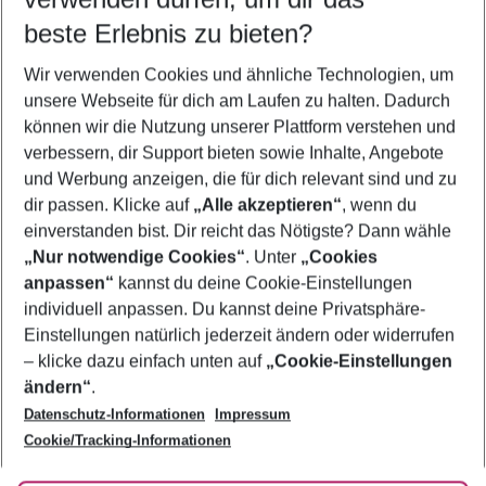
08.08.26
–
06.08.27
5-8 Nächte
beste Erlebnis zu bieten?
Wer wird verreisen
Wir verwenden Cookies und ähnliche Technologien, um
2 Erwachsene
Keine Kinder
unsere Webseite für dich am Laufen zu halten. Dadurch
können wir die Nutzung unserer Plattform verstehen und
Mehr Filter anzeigen
verbessern, dir Support bieten sowie Inhalte, Angebote
und Werbung anzeigen, die für dich relevant sind und zu
dir passen. Klicke auf
„Alle akzeptieren“
, wenn du
einverstanden bist. Dir reicht das Nötigste? Dann wähle
„Nur notwendige Cookies“
. Unter
„Cookies
anpassen“
kannst du deine Cookie-Einstellungen
Footer
Footer navigation
individuell anpassen. Du kannst deine Privatsphäre-
Über uns
Einstellungen natürlich jederzeit ändern oder widerrufen
AGB
– klicke dazu einfach unten auf
„Cookie-Einstellungen
Service & Hilfe
Bestpreisgarantie
ändern“
.
Datenschutz-Informationen
Impressum
Agenturbetreuung
Cookie-Einstellungen ändern
Folge uns
Barrierefreies Reisen
Cookie/Tracking-Informationen
Cookie-Richtlinie
Check-in
Datenschutz